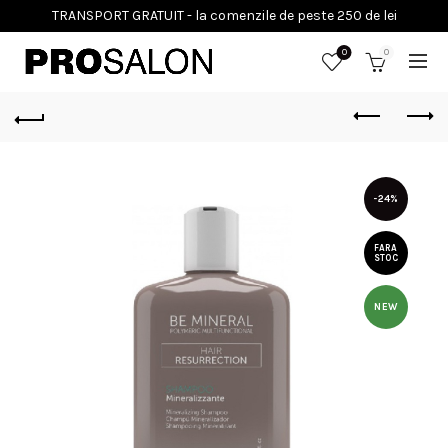
0
0
-24%
FARA
STOC
NEW