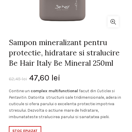
Sampon mineralizant pentru
protectie, hidratare si stralucire
Be Hair Italy Be Mineral 250ml
Prețul
Prețul
47,60
lei
62,45
lei
inițial
curent
Contine un
complex multifunctional
facut din
Cuticlex si
Pentavitin
. Datorita structurii sale tridimensionale, adera in
a
este:
cuticule si ofera parului o excelenta protectie impotriva
stresului. Dezvolta o actiune mare de hidratare,
fost:
47,60 lei.
imbunatateste stralucirea parului si sanatatea pielii.
62,45 lei.
STOC EPUIZAT