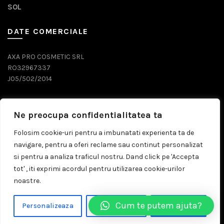
SOL
DATE COMERCIALE
AXA PRO COSMETIC SRL
RO32967337
J05/502/2014
DATE CONTACT
Ne preocupa confidentialitatea ta
0743 071 579
Folosim cookie-uri pentru a imbunatati experienta ta de
navigare, pentru a oferi reclame sau continut personalizat
comenzi@prosalon.ro
si pentru a analiza traficul nostru. Dand click pe 'Accepta
tot' , iti exprimi acordul pentru utilizarea cookie-urilor
noastre.
© 2026
Prosalon.ro | Distribuitor Cosmetice Profesionale
Cum te putem ajuta?
Personalizeaza
Respinge Tot
Accepta Tot
Timisoara
. All rights reserved