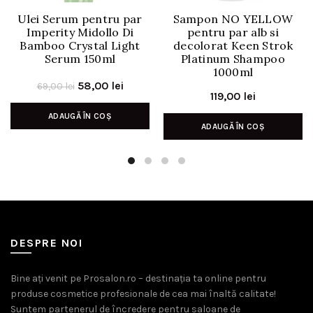
Ulei Serum pentru par
Sampon NO YELLOW
Imperity Midollo Di
pentru par alb si
Bamboo Crystal Light
decolorat Keen Strok
Serum 150ml
Platinum Shampoo
1000ml
Prețul
Prețul
58,00
lei
69,00
lei
119,00
lei
inițial
curent
ADAUGĂ ÎN COȘ
a
este:
ADAUGĂ ÎN COȘ
fost:
58,00 lei.
69,00 lei.
DESPRE NOI
Bine ați venit pe Prosalon.ro – destinația ta online pentru
produse cosmetice profesionale de cea mai înaltă calitate!
Suntem partenerul de încredere pentru saloane de