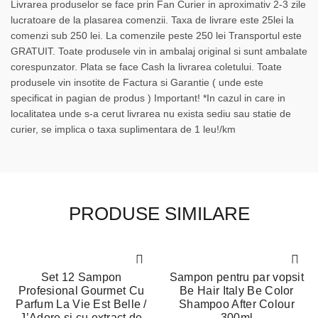
Livrarea produselor se face prin Fan Curier in aproximativ 2-3 zile
lucratoare de la plasarea comenzii. Taxa de livrare este 25lei la
comenzi sub 250 lei. La comenzile peste 250 lei Transportul este
GRATUIT. Toate produsele vin in ambalaj original si sunt ambalate
corespunzator. Plata se face Cash la livrarea coletului. Toate
produsele vin insotite de Factura si Garantie ( unde este
specificat in pagian de produs ) Important! *In cazul in care in
localitatea unde s-a cerut livrarea nu exista sediu sau statie de
curier, se implica o taxa suplimentara de 1 leu!/km
PRODUSE SIMILARE
-17%
Set 12 Sampon
Sampon pentru par vopsit
Profesional Gourmet Cu
Be Hair Italy Be Color
NEW
Parfum La Vie Est Belle /
Shampoo After Colour
J’Adore si cu extract de
300ml