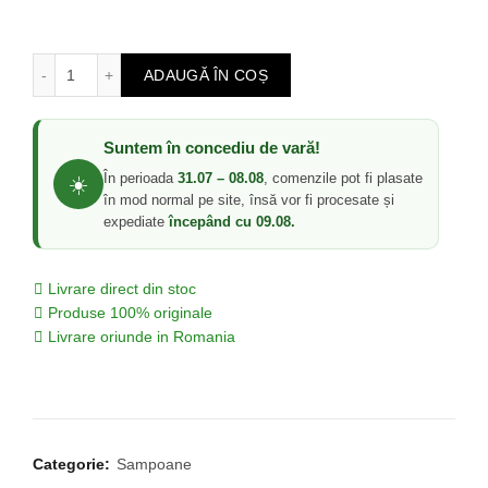
Cantitate Sampon Nutritiv pentru Par Uscat - Absolut Nour
ADAUGĂ ÎN COȘ
Suntem în concediu de vară!
În perioada
31.07 – 08.08
, comenzile pot fi plasate
☀️
în mod normal pe site, însă vor fi procesate și
expediate
începând cu 09.08.
Livrare direct din stoc
Produse 100% originale
Livrare oriunde in Romania
Categorie:
Sampoane