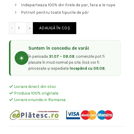
Indeparteaza 100% din firele de par, fara a le rupe
a
este:
Potrivit pentru toate tipurile de păr
fost:
329,00 lei.
Cantitate Set 48 Buc. Ceara de unica folosinta OUD ItalWa
ADAUGĂ ÎN COȘ
384,00 lei.
Suntem în concediu de vară!
În perioada
31.07 – 08.08
, comenzile pot fi
☀️
plasate în mod normal pe site, însă vor fi
procesate și expediate
începând cu 09.08.
Livrare direct din stoc
Produse 100% originale
Livrare oriunde in Romania