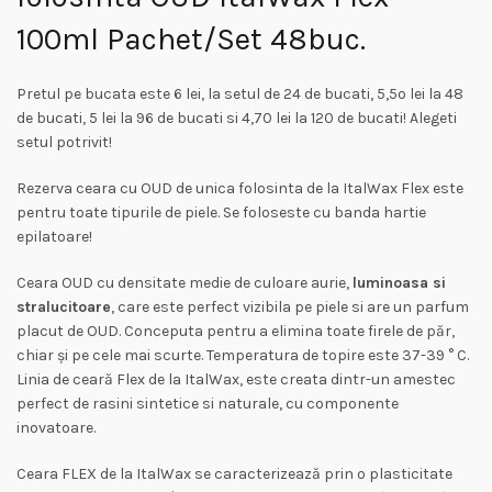
100ml Pachet/Set 48buc.
Pretul pe bucata este 6 lei, la setul de 24 de bucati, 5,5o lei la 48
de bucati, 5 lei la 96 de bucati si 4,70 lei la 120 de bucati! Alegeti
setul potrivit!
Rezerva ceara cu OUD de unica folosinta de la ItalWax Flex este
pentru toate tipurile de piele. Se foloseste cu banda hartie
epilatoare!
Ceara OUD cu densitate medie de culoare aurie,
luminoasa si
stralucitoare
, care este perfect vizibila pe piele si are un parfum
placut de OUD. Conceputa pentru a elimina toate firele de păr,
chiar și pe cele mai scurte. Temperatura de topire este 37-39 ° C.
Linia de ceară Flex de la ItalWax, este creata dintr-un amestec
perfect de rasini sintetice si naturale, cu componente
inovatoare.
Ceara FLEX de la ItalWax se caracterizează prin o plasticitate