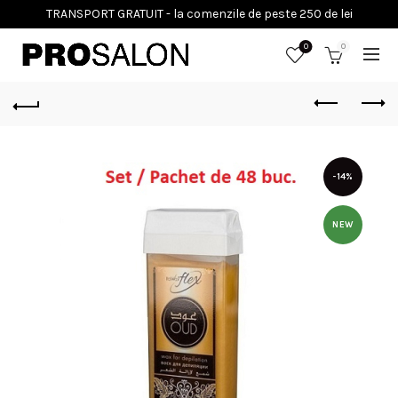
0
0
-14%
NEW