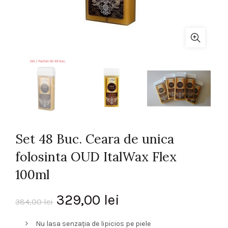
Set 48 Buc. Ceara de unica
folosinta OUD ItalWax Flex
100ml
Prețul
Prețul
329,00
lei
384,00
lei
inițial
curent
Nu lasa senzația de lipicios pe piele