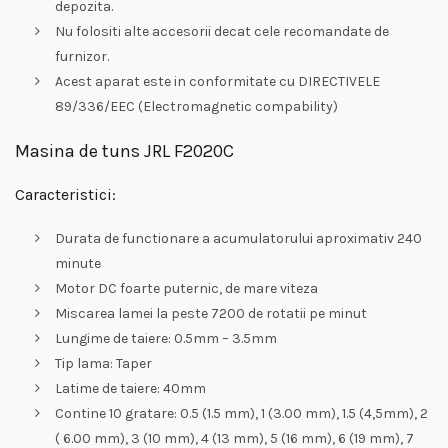
depozita.
Nu folositi alte accesorii decat cele recomandate de
furnizor.
Acest aparat este in conformitate cu DIRECTIVELE
89/336/EEC (Electromagnetic compability)
Masina de tuns JRL F2020C
Caracteristici:
Durata de functionare a acumulatorului aproximativ 240
minute
Motor DC foarte puternic, de mare viteza
Miscarea lamei la peste 7200 de rotatii pe minut
Lungime de taiere: 0.5mm – 3.5mm
Tip lama: Taper
Latime de taiere: 40mm
Contine 10 gratare: 0.5 (1.5 mm), 1 (3.00 mm), 1.5 (4,5mm), 2
( 6.00 mm), 3 (10 mm), 4 (13 mm), 5 (16 mm), 6 (19 mm), 7