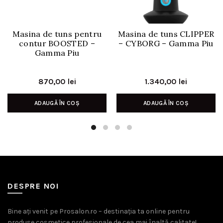
Masina de tuns pentru
Masina de tuns CLIPPER
contur BOOSTED –
– CYBORG – Gamma Piu
Gamma Piu
870,00
lei
1.340,00
lei
ADAUGĂ ÎN COȘ
ADAUGĂ ÎN COȘ
DESPRE NOI
Bine ați venit pe Prosalon.ro – destinația ta online pentru
produse cosmetice profesionale de cea mai înaltă calitate!