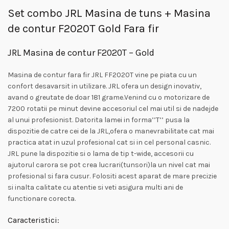
Set combo JRL Masina de tuns + Masina
de contur F2020T Gold Fara fir
JRL Masina de contur F2020T – Gold
Masina de contur fara fir JRL FF2020T vine pe piata cu un
confort desavarsit in utilizare. JRL ofera un design inovativ,
avand o greutate de doar 181 grame.Venind cu o motorizare de
7200 rotatii pe minut devine accesoriul cel mai util si de nadejde
al unui profesionist. Datorita lamei in forma’’T’’ pusa la
dispozitie de catre cei de la JRL,ofera o manevrabilitate cat mai
practica atat in uzul profesional cat si in cel personal casnic.
JRL pune la dispozitie si o lama de tip t-wide, accesorii cu
ajutorul carora se pot crea lucrari(tunsori)la un nivel cat mai
profesional si fara cusur. Folositi acest aparat de mare precizie
si inalta calitate cu atentie si veti asigura multi ani de
functionare corecta.
Caracteristici: