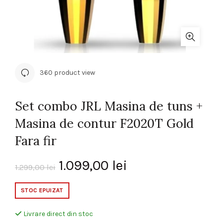
360 product view
Set combo JRL Masina de tuns +
Masina de contur F2020T Gold
Fara fir
Prețul
Prețul
1.099,00
lei
1.299,00
lei
inițial
curent
STOC EPUIZAT
a
este:
Livrare direct din stoc