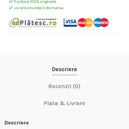
Produse 100% originale
fost:
1.099,00 lei.
Livrare oriunde in Romania
1.299,00 lei.
Descriere
Recenzii (0)
Plata & Livrare
Descriere