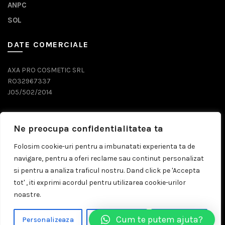
ANPC
SOL
DATE COMERCIALE
AXA PRO COSMETIC SRL
RO32967337
J05/502/2014
DATE CONTACT
Ne preocupa confidentialitatea ta
0743 071 579
Folosim cookie-uri pentru a imbunatati experienta ta de
navigare, pentru a oferi reclame sau continut personalizat
comenzi@prosalon.ro
si pentru a analiza traficul nostru. Dand click pe 'Accepta
tot' , iti exprimi acordul pentru utilizarea cookie-urilor
noastre.
© 2026
Prosalon.ro | Distribuitor Cosmetice Profesionale
Cum te putem ajuta?
Personalizeaza
Respinge Tot
Accepta Tot