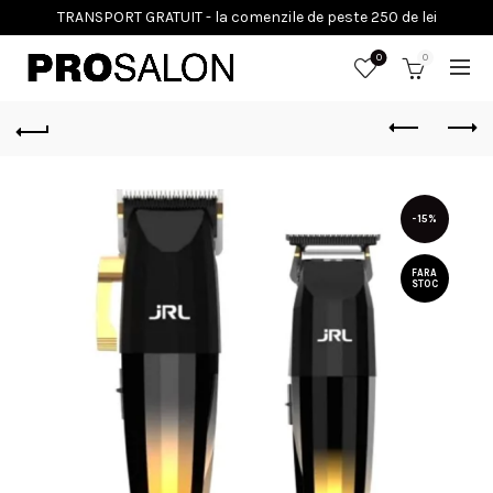
0
0
-15%
FARA
STOC