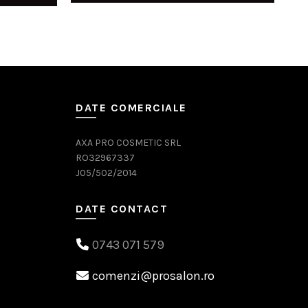
208,00 lei.
DATE COMERCIALE
AXA PRO COSMETIC SRL
RO32967337
J05/502/2014
DATE CONTACT
0743 071 579
comenzi@prosalon.ro