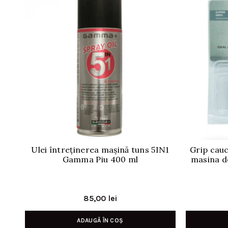
Ulei întreținerea mașină tuns 5IN1
Grip cauc
Gamma Piu 400 ml
masina d
85,00
lei
ADAUGĂ ÎN COȘ