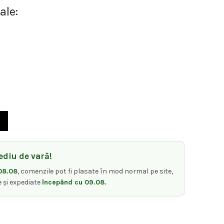
ale:
T RED pentru Shaver ZERO și PRODIGY - Gamma Piu
diu de vară!
08.08
, comenzile pot fi plasate în mod normal pe site,
e și expediate
începând cu 09.08.