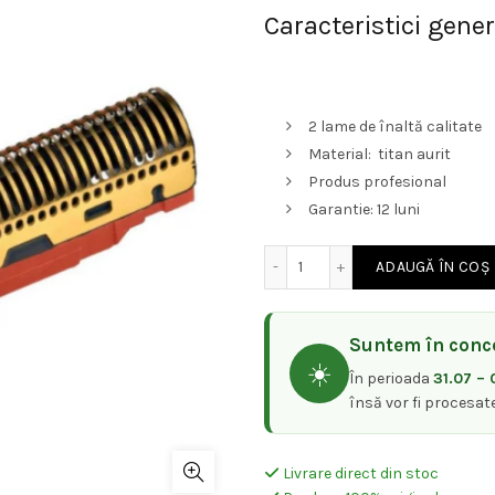
Caracteristici gener
2 lame de înaltă calitate
Material: titan aurit
Produs profesional
Garantie: 12 luni
Cantitate Set lame FORGE
ADAUGĂ ÎN COȘ
Suntem în conce
☀️
În perioada
31.07 – 
însă vor fi procesat
Livrare direct din stoc