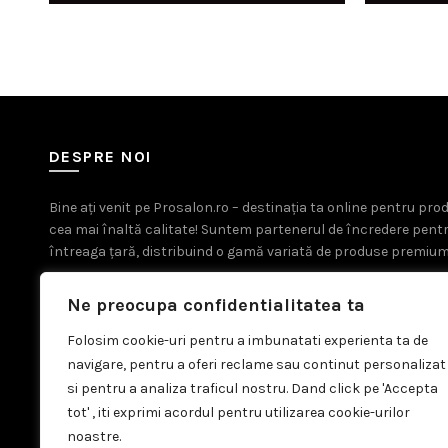
DESPRE NOI
Bine ați venit pe Prosalon.ro – destinația ta online pentru pr
cea mai înaltă calitate! Suntem partenerul de încredere pent
întreaga țară, distribuind o gamă variată de produse premium
Ne preocupa confidentialitatea ta
Folosim cookie-uri pentru a imbunatati experienta ta de
navigare, pentru a oferi reclame sau continut personalizat
si pentru a analiza traficul nostru. Dand click pe 'Accepta
tot' , iti exprimi acordul pentru utilizarea cookie-urilor
noastre.