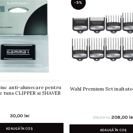
-5%
iuc anti-alunecare pentru
Wahl Premium Set inaltato
e tuns CLIPPER si SHAVER
30,00
lei
Prețul
208,00
le
219,00
lei
inițial
ADAUGĂ ÎN COȘ
ADAUGĂ ÎN COȘ
a