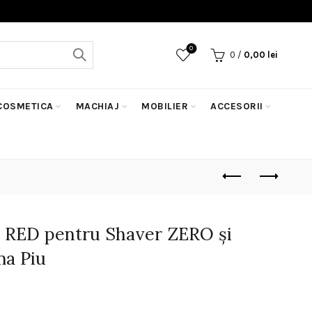
0
0
/
0,00
lei
COSMETICA
MACHIAJ
MOBILIER
ACCESORII
 RED pentru Shaver ZERO și
a Piu