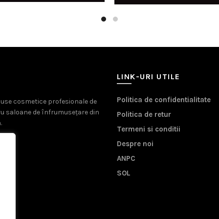
fost:
219,00 lei.
LINK-URI UTILE
Politica de confidentialitate
oduse cosmetice profesionale de
ru saloane de înfrumusețare din
Politica de retur
.
Termeni si conditii
Despre noi
ANPC
SOL