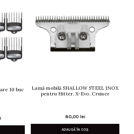
-
Lamă mobilă SHALLOW STEEL INOX
are 10 buc
pentru Hitter, X-Evo, Cruiser
80,00
lei
Prețul
i
curent
ADAUGĂ ÎN COȘ
este: