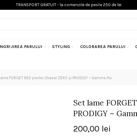
INGRIJIREA PARULUI
STYLING
COLORAREA PARULUI
lame FORGET RED pentru Shaver ZERO și PRODIGY – Gamma Piu
Set lame FORGET
PRODIGY – Gamm
200,00
lei