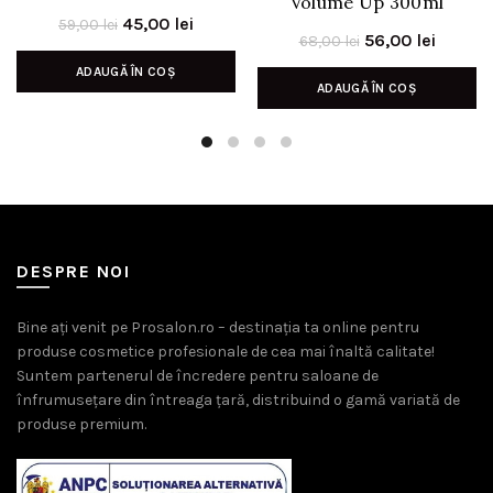
Volume Up 300ml
Prețul
Prețul
45,00
lei
59,00
lei
Prețul
Prețul
56,00
lei
68,00
lei
inițial
curent
inițial
curent
ADAUGĂ ÎN COȘ
a
este:
ADAUGĂ ÎN COȘ
a
este:
fost:
45,00 lei.
fost:
56,00 l
59,00 lei.
68,00 lei.
DESPRE NOI
Bine ați venit pe Prosalon.ro – destinația ta online pentru
produse cosmetice profesionale de cea mai înaltă calitate!
Suntem partenerul de încredere pentru saloane de
înfrumusețare din întreaga țară, distribuind o gamă variată de
produse premium.