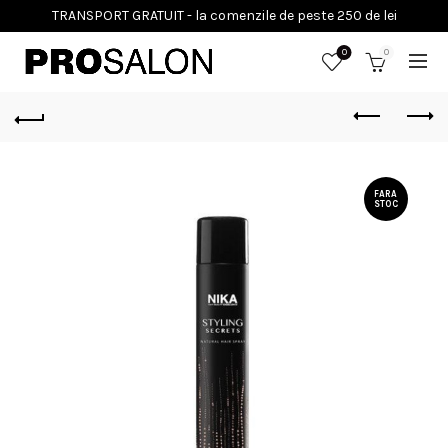
0
0
FARA
STOC