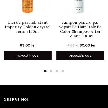
Ulei de par hidratant
Sampon pentru par
Imperity Golden crystal
vopsit Be Hair Italy Be
serum 150ml
Color Shampoo After
Colour 300ml
Prețul
Prețul
69,00
lei
39,00
lei
47,00
lei
inițial
curent
ADAUGĂ ÎN COȘ
ADAUGĂ ÎN COȘ
a
este:
fost:
39,00 l
47,00 lei.
DESPRE NOI