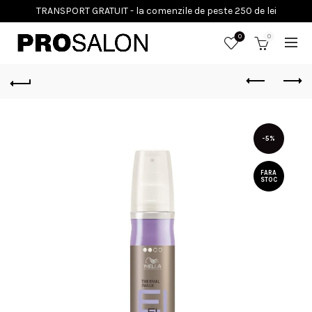
0
0
-5%
FARA
STOC