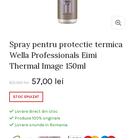
Spray pentru protectie termica
Wella Professionals Eimi
Thermal Image 150ml
Prețul
Prețul
57,00
lei
60,00
lei
inițial
curent
STOC EPUIZAT
a
este:
Livrare direct din stoc
Produse 100% originale
fost:
57,00 lei.
Livrare oriunde in Romania
60,00 lei.