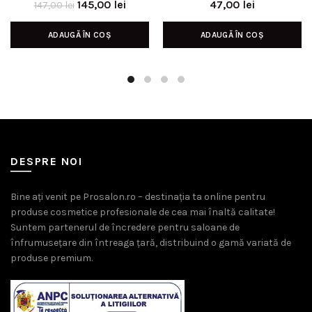
Prețul
Prețul
145,00
lei
47,00
lei
147,00
lei
inițial
curent
ADAUGĂ ÎN COȘ
ADAUGĂ ÎN COȘ
a
este:
fost:
145,00 lei.
147,00 lei.
DESPRE NOI
Bine ați venit pe Prosalon.ro – destinația ta online pentru
produse cosmetice profesionale de cea mai înaltă calitate!
Suntem partenerul de încredere pentru saloane de
înfrumusețare din întreaga țară, distribuind o gamă variată de
produse premium.