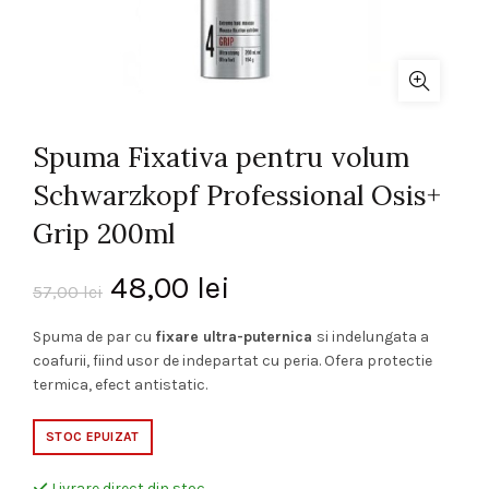
Spuma Fixativa pentru volum
Schwarzkopf Professional Osis+
Grip 200ml
Prețul
Prețul
48,00
lei
57,00
lei
inițial
curent
Spuma de par cu
fixare ultra-puternica
si indelungata a
coafurii, fiind usor de indepartat cu peria. Ofera protectie
a
este:
termica, efect antistatic.
fost:
48,00 lei.
STOC EPUIZAT
57,00 lei.
Livrare direct din stoc