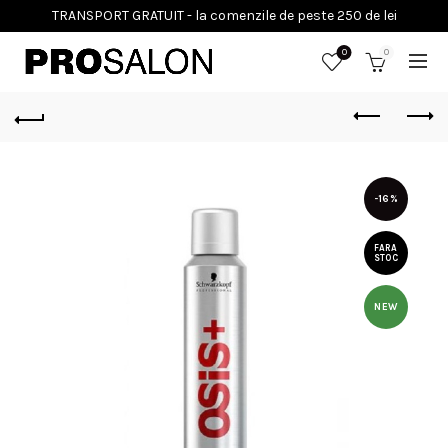
0
0
-16%
FARA
STOC
NEW