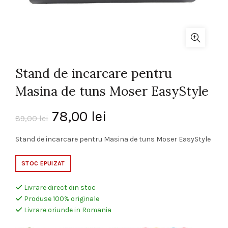
Stand de incarcare pentru
Masina de tuns Moser EasyStyle
Prețul
Prețul
78,00
lei
89,00
lei
inițial
curent
Stand de incarcare pentru Masina de tuns Moser EasyStyle
a
este:
STOC EPUIZAT
fost:
78,00 lei.
Livrare direct din stoc
Produse 100% originale
89,00 lei.
Livrare oriunde in Romania