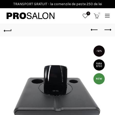
0
0
-12%
FARA
STOC
NEW