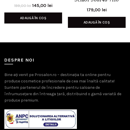
Prețul
Prețul
145,00
lei
199,00
lei
179,00
lei
inițial
curent
ADAUGĂ ÎN COȘ
a
este:
ADAUGĂ ÎN COȘ
fost:
145,00 lei.
199,00 lei.
DESPRE NOI
Bine ați venit pe Prosalon.ro – destinația ta online pentru
produse cosmetice profesionale de cea mai înaltă calitate!
Suntem partenerul de încredere pentru saloane de
înfrumusețare din întreaga țară, distribuind o gamă variată de
produse premium.