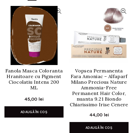
Fanola Masca Coloranta
Vopsea Permanenta
Hranitoare cu Pigment
Fara Amoniac – Alfaparf
Ciocolatiu Intens 200
Milano Precious Nature
ML
Ammonia-Free
Permanent Hair Color,
nuanta 9.21 Biondo
45,00
lei
Chiarissimo Irise Cenere
ADAUGĂ ÎN COȘ
44,00
lei
ADAUGĂ ÎN COȘ