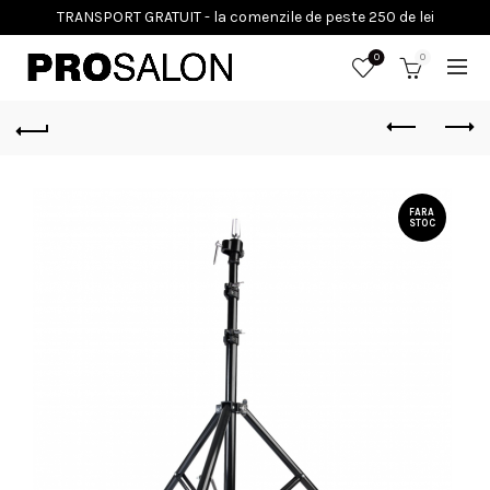
0
0
FARA
STOC