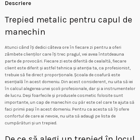
Descriere
Trepied metalic pentru capul de
manechin
Atunci când îți dedici câteva ore în fiecare zi pentru a oferi
zâmbete clienților care îți trec pragul, vei avea întotdeauna
parte de provocări. Fiecare zi este diferită de cealaltă, fiecare
client este diferit și astfel tehnica și atenția ta, ca profesionist,
trebuie să fie direct proporționale. Școala de coafură este
esențială în acest domeniu. Din acest considerent, nu uita să iei
în calcul alegerea unei școli profesionale, dar și a instrumentelor
de lucru. Deși foarfecile și produsele cosmetic folosite sunt
importante, un cap de manechin cu păr este cel care te ajuta să
faci primii pași în acest domeniu. Pentru ca acesta să îți ofere
confortul de care ai nevoie, nu uita să adaugi pe lista de
cumpărături și un trepied.
De ce să alegi un trepied în locul