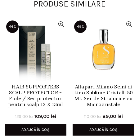
PRODUSE SIMILARE
-16%
-19%
HAIR SUPPORTERS
Alfaparf Milano Semi di
SCALP PROTECTOR -
Lino Sublime Cristalli 50
Fiole / Ser protector
ML Ser de Stralucire cu
pentru scalp 12 X 13ml
Microcristale
Prețul
Prețul
Prețul
Prețul
109,00
lei
89,00
lei
129,00
lei
110,00
lei
inițial
curent
inițial
curent
ADAUGĂ ÎN COȘ
ADAUGĂ ÎN COȘ
a
este:
a
este: