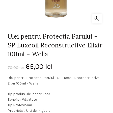
Ulei pentru Protectia Parului –
SP Luxeoil Reconstructive Elixir
100ml – Wella
Prețul
Prețul
65,00
lei
70,00
lei
inițial
curent
Ulei pentru Protectia Parului – SP Luxeoil Reconstructive
Elixir 100ml – Wella
a
este:
Tip produs Ulei pentru par
fost:
65,00 lei.
Beneficii Vitalitate
Tip Profesional
70,00 lei.
Proprietati Ulei de migdale