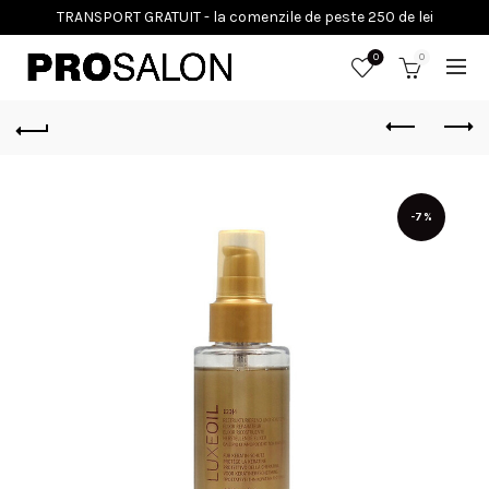
0
0
-7%