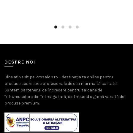
fost:
109,00 lei.
fost:
89,00 l
129,00 lei.
110,00 lei.
DESPRE NOI
Bine ați venit pe Prosalon.ro – destinația ta online pentru
produse cosmetice profesionale de cea mai înaltă calitate!
Suntem partenerul de încredere pentru saloane de
înfrumusețare din întreaga țară, distribuind o gamă variată de
produse premium.