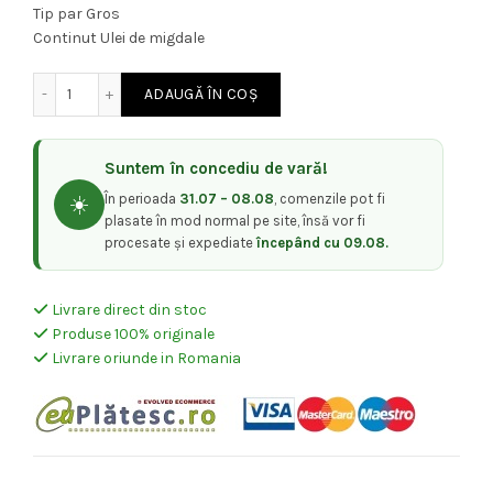
Tip par Gros
Continut Ulei de migdale
Cantitate Ulei pentru Protectia Parului - SP Luxeoil Reconst
ADAUGĂ ÎN COȘ
Suntem în concediu de vară!
În perioada
31.07 – 08.08
, comenzile pot fi
☀️
plasate în mod normal pe site, însă vor fi
procesate și expediate
începând cu 09.08.
Livrare direct din stoc
Produse 100% originale
Livrare oriunde in Romania