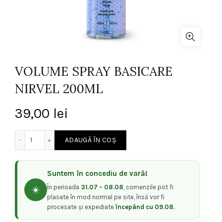
VOLUME SPRAY BASICARE
NIRVEL 200ML
39,00
lei
Cantitate VOLUME SPRAY BASICARE NIRVEL 200ML
ADAUGĂ ÎN COȘ
Suntem în concediu de vară!
În perioada
31.07 – 08.08
, comenzile pot fi
☀️
plasate în mod normal pe site, însă vor fi
procesate și expediate
începând cu 09.08.