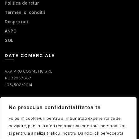
Politica de retur
Termeni si conditii
Despre noi
ANPC
SOL
DATE COMERCIALE
AXA PRO COSMETIC SRL
RO32967337
J05/502/2014
DATE CONTACT
Ne preocupa confidentialitatea ta
0743 071 579
Folosim cookie-uri pentru a imbunatati experienta ta de
navigare, pentru a oferi reclame sau continut personalizat
comenzi@prosalon.ro
si pentru a analiza traficul nostru. Dand click pe 'Accepta