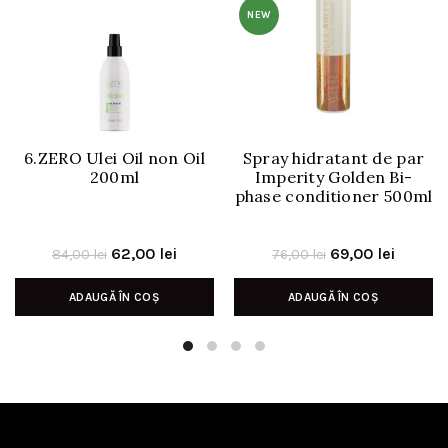
NEW
6.ZERO Ulei Oil non Oil
Spray hidratant de par
200ml
Imperity Golden Bi-
phase conditioner 500ml
Prețul
Prețul
Prețul
Prețul
62,00
lei
69,00
lei
84,00
lei
76,00
lei
inițial
curent
inițial
curent
ADAUGĂ ÎN COȘ
ADAUGĂ ÎN COȘ
a
este:
a
este:
fost:
62,00 lei.
fost:
69,00 l
84,00 lei.
76,00 lei.