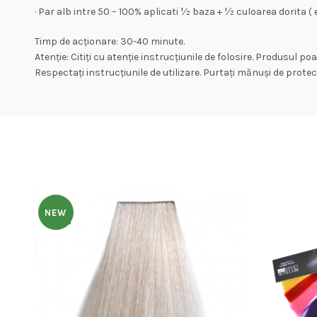
· Par alb intre 50 – 100% aplicati ½ baza + ½ culoarea dorita (
Timp de acționare: 30-40 minute.
Atenție: Citiți cu atenție instrucțiunile de folosire. Produsul po
Respectați instrucțiunile de utilizare. Purtați mănuși de protecț
NEW