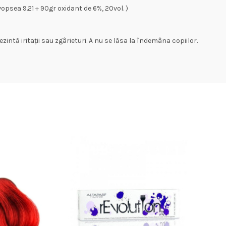
opsea 9.21 + 90gr oxidant de 6%, 20vol. )
ezintă iritații sau zgârieturi. A nu se lăsa la îndemâna copiilor.
-
N