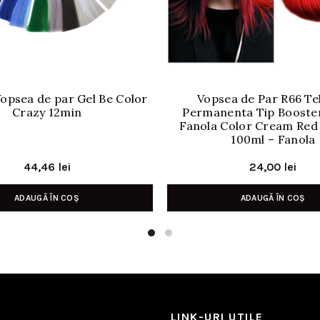
opsea de par Gel Be Color
Vopsea de Par R66 Te
Crazy 12min
Permanenta Tip Booster
Fanola Color Cream Red
100ml – Fanola
44,46
lei
24,00
lei
ADAUGĂ ÎN COȘ
ADAUGĂ ÎN COȘ
LINK-URI UTILE