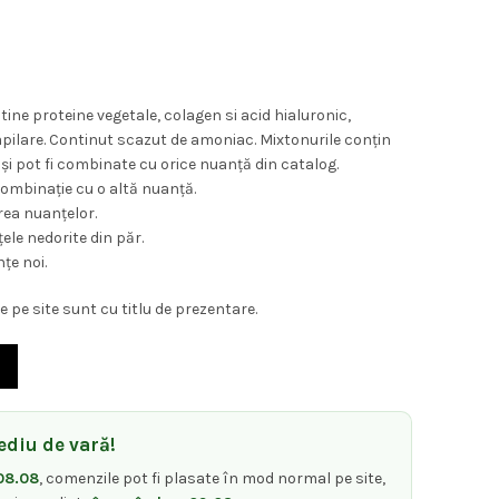
ne proteine vegetale, colagen si acid hialuronic,
apilare. Continut scazut de amoniac. Mixtonurile conțin
și pot fi combinate cu orice nuanță din catalog.
combinație cu o altă nuanță.
rea nuanțelor.
le nedorite din păr.
țe noi.
 pe site sunt cu titlu de prezentare.
rofesionala cu oxidant Keen Strok Nr 8.21 Blond Deschis Irise Cenusi
diu de vară!
08.08
, comenzile pot fi plasate în mod normal pe site,