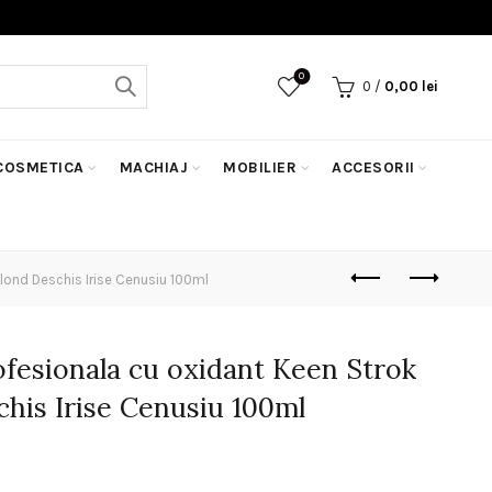
0
0
/
0,00
lei
COSMETICA
MACHIAJ
MOBILIER
ACCESORII
lond Deschis Irise Cenusiu 100ml
fesionala cu oxidant Keen Strok
chis Irise Cenusiu 100ml