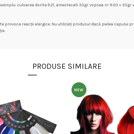
 exemplu: culoarea dorita 9.21, amestecati 30gr vopsea nr 9.00 + 30gr v
ate provoca reacții alergice. Nu utilizați produsul dacă pielea capului pr
ie.
PRODUSE SIMILARE
NEW