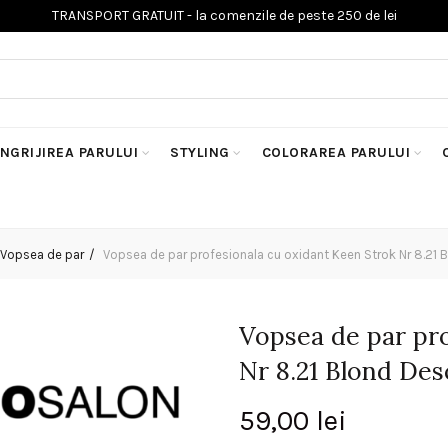
INGRIJIREA PARULUI
STYLING
COLORAREA PARULUI
Vopsea de par
Vopsea de par profesionala cu oxidant Keen Strok Nr 8.21 B
Vopsea de par pro
Nr 8.21 Blond Des
59,00
lei