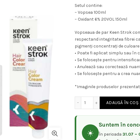
Setul contine:
– Vopsea 100ml
– Oxidant 6% 20VOL 150ml
Vopseaua de par Keen Strok conti
respectand integritatea fibrei c
pigmenți concentrați de culoare 
• Poate fi aplicat simplu sau în 
• Se folosește pentru intensifica
• Anulează sau corectează nuanțe
• Se folosește pentru a crea nuan
*Imaginile produselor prezentate
Cantitate Vopsea de par p
ADAUGĂ ÎN COȘ
Suntem în conce
☀️
În perioada
31.07 – 