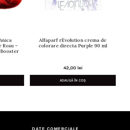
hnica
Alfaparf rEvolution crema de
Vo
 Rosu –
colorare directa Purple 90 ml
Pr
 Booster
Sp
42,00
lei
ADAUGĂ ÎN COȘ
DATE COMERCIALE