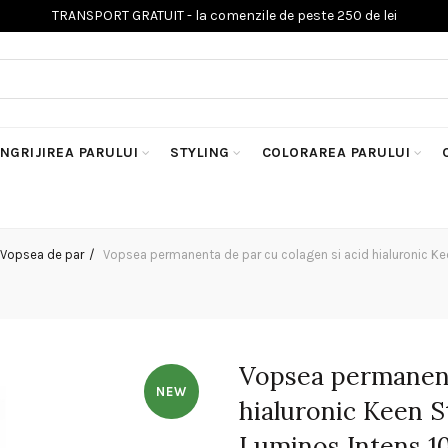
INGRIJIREA PARULUI
STYLING
COLORAREA PARULUI
Vopsea de par
Vopsea permanenta de par cu colagen si acid hialuronic Kee
Vopsea permanent
NEW
hialuronic Keen S
Luminos Intens 1