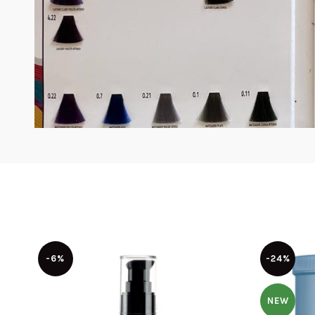
-6%
-24%
NEW