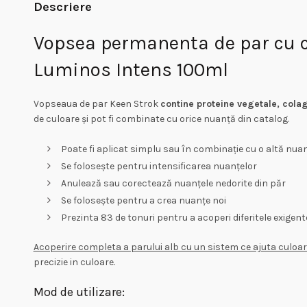
Descriere
Vopsea permanenta de par cu co
Luminos Intens 100ml
Vopseaua de par Keen Strok
contine proteine vegetale, colag
de culoare și pot fi combinate cu orice nuanță din catalog.
Poate fi aplicat simplu sau în combinație cu o altă nua
Se folosește pentru intensificarea nuanțelor
Anulează sau corectează nuanțele nedorite din păr
Se folosește pentru a crea nuanțe noi
Prezinta 83 de tonuri pentru a acoperi diferitele exigente
Acoperire completa a parului alb cu un sistem ce ajuta culoare
precizie in culoare.
Mod de utilizare: