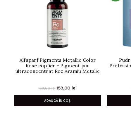
Alfaparf Pigments Metallic Color
Pudr
Rose copper – Pigment pur
Professio
ultraconcentrat Roz Aramiu Metalic
Prețul
Prețul
159,00
lei
169,00
lei
inițial
curent
ADAUGĂ ÎN COȘ
a
este:
fost:
159,00 lei.
169,00 lei.