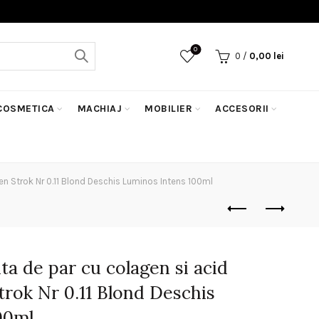
0
0
/
0,00
lei
COSMETICA
MACHIAJ
MOBILIER
ACCESORII
n Strok Nr 0.11 Blond Deschis Luminos Intens 100ml
a de par cu colagen si acid
trok Nr 0.11 Blond Deschis
00ml