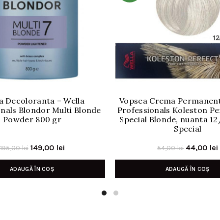
a Decoloranta – Wella
Vopsea Crema Permanent
nals Blondor Multi Blonde
Professionals Koleston P
Powder 800 gr
Special Blonde, nuanta 12
Special
Prețul
Prețul
Prețul
149,00
lei
44,00
lei
195,00
lei
54,00
lei
inițial
curent
inițial
ADAUGĂ ÎN COȘ
ADAUGĂ ÎN COȘ
a
este:
a
fost:
149,00 lei.
fost:
195,00 lei.
54,00 lei.