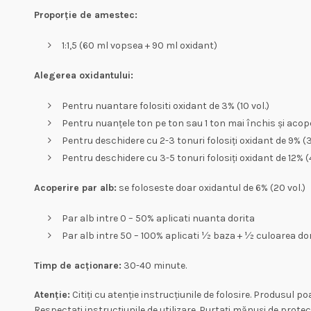
Proporție de amestec:
1:1,5 (60 ml vopsea + 90 ml oxidant)
Alegerea oxidantului:
Pentru nuantare folositi oxidant de 3% (10 vol.)
Pentru nuanțele ton pe ton sau 1 ton mai închis și acoper
Pentru deschidere cu 2-3 tonuri folosiți oxidant de 9% (3
Pentru deschidere cu 3-5 tonuri folosiți oxidant de 12% (4
Acoperire par alb:
se foloseste doar oxidantul de 6% (20 vol.)
Par alb intre 0 – 50% aplicati nuanta dorita
Par alb intre 50 – 100% aplicati ½ baza + ½ culoarea dor
Timp de acționare:
30-40 minute.
Atenție:
Citiți cu atenție instrucțiunile de folosire. Produsul po
Respectați instrucțiunile de utilizare. Purtați mănuși de protecț