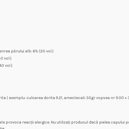
irea părului alb: 6% (20 vol.)
0 vol.)
0 vol.)
ita ( exemplu: culoarea dorita 9.21, amestecati 30gr vopsea nr 9.00 + 3
ate provoca reacții alergice. Nu utilizați produsul dacă pielea capului pr
ie.