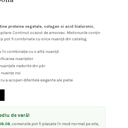
tine proteine vegetale, colagen si acid hialuronic
,
apilare. Continut scazut de amoniac. Mixtonurile conțin
și pot fi combinate cu orice nuanță din catalog.
u în combinație cu o altă nuanță
ificarea nuanțelor
uanțele nedorite din păr
a nuanțe noi
u a acoperi diferitele exigente ale pietei
ta de par cu colagen si acid hialuronic Keen Strok Nr 0.11 Blond De
diu de vară!
08.08
, comenzile pot fi plasate în mod normal pe site,