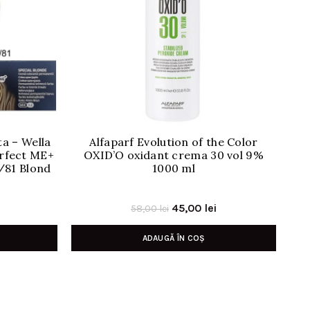
a – Wella
Alfaparf Evolution of the Color
erfect ME+
OXID’O oxidant crema 30 vol 9%
/81 Blond
1000 ml
F
Prețul
Prețul
Prețul
45,00
lei
58,00
lei
curent
inițial
curent
ADAUGĂ ÎN COȘ
este:
a
este:
44,00 lei.
fost:
45,00 lei.
58,00 lei.