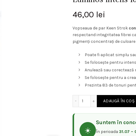
46,00
lei
Vopseaua de par Keen Strok
con
respectand integritatea fibrei c
pigmenți concentrați de culoare 
Poate fi aplicat simplu sa
Se folosește pentru intens
Anulează sau corectează n
Se folosește pentru a cre
Prezinta 83 de tonuri pentr
Cantitate Vopsea permanen
ADAUGĂ ÎN COȘ
Suntem în conce
☀️
În perioada
31.07 – 