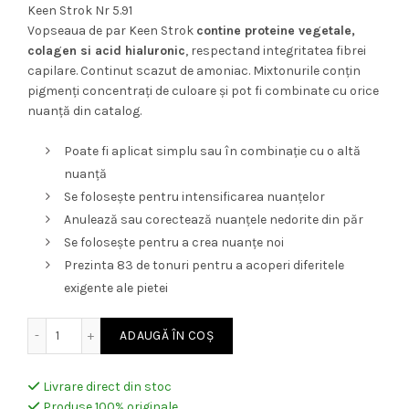
Keen Strok Nr 5.91
Vopseaua de par Keen Strok
contine proteine vegetale,
colagen si acid hialuronic
, respectand integritatea fibrei
capilare. Continut scazut de amoniac. Mixtonurile conțin
pigmenți concentrați de culoare și pot fi combinate cu orice
nuanță din catalog.
Poate fi aplicat simplu sau în combinație cu o altă
nuanță
Se folosește pentru intensificarea nuanțelor
Anulează sau corectează nuanțele nedorite din păr
Se folosește pentru a crea nuanțe noi
Prezinta 83 de tonuri pentru a acoperi diferitele
exigente ale pietei
Cantitate Vopsea permanenta de par cu colagen si acid hia
ADAUGĂ ÎN COȘ
Livrare direct din stoc
Produse 100% originale