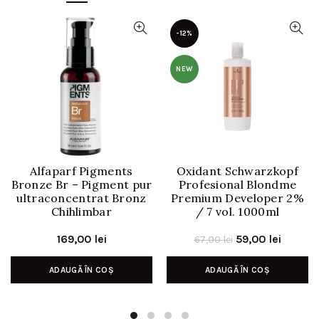
-12%
NEW
Alfaparf Pigments
Oxidant Schwarzkopf
Bronze Br – Pigment pur
Profesional Blondme
ultraconcentrat Bronz
Premium Developer 2%
Chihlimbar
/ 7 vol. 1000ml
Prețul
Prețul
169,00
lei
59,00
lei
67,00
lei
inițial
curent
ADAUGĂ ÎN COȘ
ADAUGĂ ÎN COȘ
a
este:
fost:
59,00 le
67,00 lei.