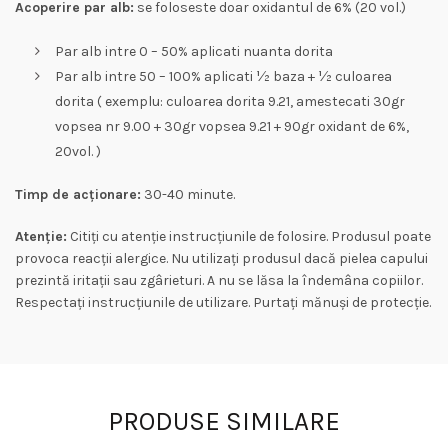
Acoperire par alb:
se foloseste doar oxidantul de 6% (20 vol.)
Par alb intre 0 – 50% aplicati nuanta dorita
Par alb intre 50 – 100% aplicati ½ baza + ½ culoarea
dorita ( exemplu: culoarea dorita 9.21, amestecati 30gr
vopsea nr 9.00 + 30gr vopsea 9.21 + 90gr oxidant de 6%,
20vol. )
Timp de acționare:
30-40 minute.
Atenție:
Citiți cu atenție instrucțiunile de folosire. Produsul poate
provoca reacții alergice. Nu utilizați produsul dacă pielea capului
prezintă iritații sau zgârieturi. A nu se lăsa la îndemâna copiilor.
Respectați instrucțiunile de utilizare. Purtați mănuși de protecție.
PRODUSE SIMILARE