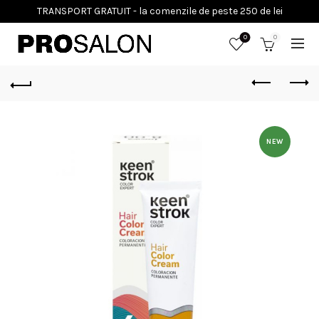
0
0
NEW