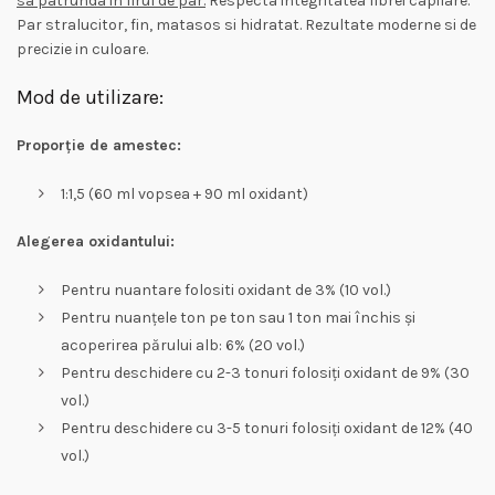
sa patrunda in firul de par.
Respecta integritatea fibrei capilare.
Par stralucitor, fin, matasos si hidratat. Rezultate moderne si de
precizie in culoare.
Mod de utilizare:
Proporție de amestec:
1:1,5 (60 ml vopsea + 90 ml oxidant)
Alegerea oxidantului:
Pentru nuantare folositi oxidant de 3% (10 vol.)
Pentru nuanțele ton pe ton sau 1 ton mai închis și
acoperirea părului alb: 6% (20 vol.)
Pentru deschidere cu 2-3 tonuri folosiți oxidant de 9% (30
vol.)
Pentru deschidere cu 3-5 tonuri folosiți oxidant de 12% (40
vol.)