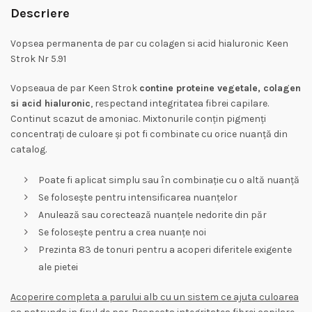
Descriere
Vopsea permanenta de par cu colagen si acid hialuronic Keen
Strok Nr 5.91
Vopseaua de par Keen Strok
contine proteine vegetale, colagen
si acid hialuronic
, respectand integritatea fibrei capilare.
Continut scazut de amoniac. Mixtonurile conțin pigmenți
concentrați de culoare și pot fi combinate cu orice nuanță din
catalog.
Poate fi aplicat simplu sau în combinație cu o altă nuanță
Se folosește pentru intensificarea nuanțelor
Anulează sau corectează nuanțele nedorite din păr
Se folosește pentru a crea nuanțe noi
Prezinta 83 de tonuri pentru a acoperi diferitele exigente
ale pietei
Acoperire completa a parului alb cu un sistem ce ajuta culoarea