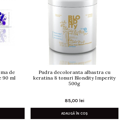
rema de
Pudra decoloranta albastra cu
Ox
e 90 ml
keratina 8 tonuri Blondity Imperity
We
500g
85,00
lei
ADAUGĂ ÎN COȘ