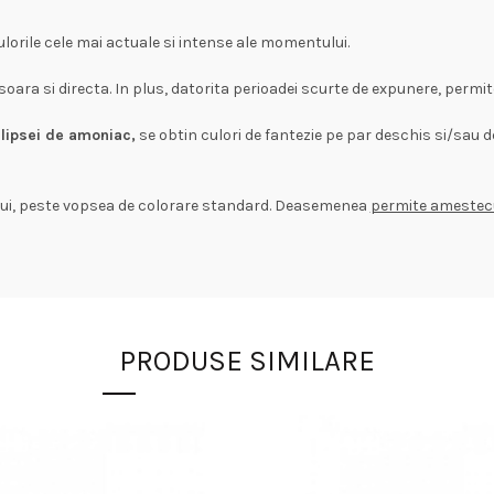
orile cele mai actuale si intense ale momentului.
usoara si directa. In plus, datorita perioadei scurte de expunere, permite
i
lipsei de amoniac,
se obtin culori de fantezie pe par deschis si/sau d
arului, peste vopsea de colorare standard. Deasemenea
permite amestecul
PRODUSE SIMILARE