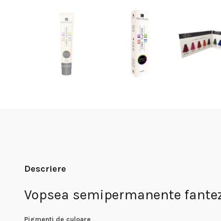
Descriere
Vopsea semipermanente fantezi
Pigmenti de culoare