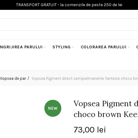
INGRIJIREA PARULUI
STYLING
COLORAREA PARULUI
Vopsea de par
Vopsea Pigment direct semipermanente fantezie choco br
Vopsea Pigment d
NEW
choco brown Keen
73,00
lei