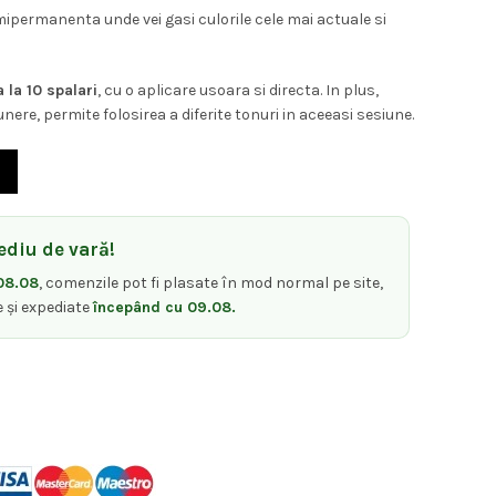
ipermanenta unde vei gasi culorile cele mai actuale si
la 10 spalari
, cu o aplicare usoara si directa. In plus,
nere, permite folosirea a diferite tonuri in aceeasi sesiune.
 direct semipermanente fantezie choco brown Keen Strok Color Expr
diu de vară!
08.08
, comenzile pot fi plasate în mod normal pe site,
e și expediate
începând cu 09.08.