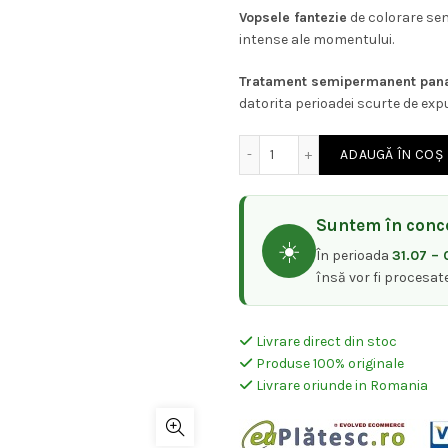
Vopsele fantezie
de colorare sem
intense ale momentului.
Tratament semipermanent pana 
datorita perioadei scurte de expu
Cantitate Vopsea Pigment
ADAUGĂ ÎN COȘ
Suntem în conce
☀️
În perioada
31.07 – 
însă vor fi procesat
Livrare direct din stoc
Produse 100% originale
Livrare oriunde in Romania