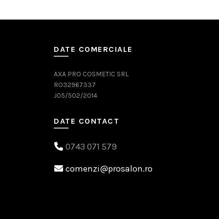
DATE COMERCIALE
AXA PRO COSMETIC SRL
RO32967337
J05/502/2014
DATE CONTACT
0743 071 579
comenzi@prosalon.ro