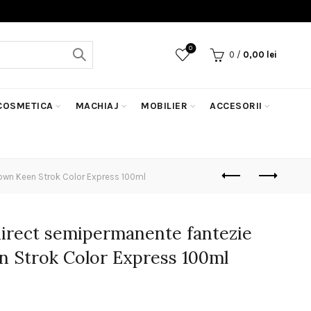
0
0
/
0,00
lei
COSMETICA
MACHIAJ
MOBILIER
ACCESORII
own Keen Strok Color Express 100ml
irect semipermanente fantezie
 Strok Color Express 100ml