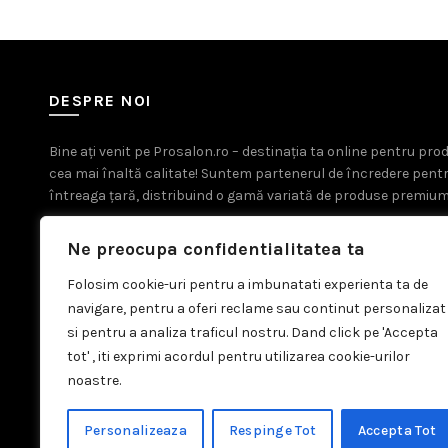
DESPRE NOI
Bine ați venit pe Prosalon.ro – destinația ta online pentru pr
cea mai înaltă calitate! Suntem partenerul de încredere pent
întreaga țară, distribuind o gamă variată de produse premium
Ne preocupa confidentialitatea ta
Folosim cookie-uri pentru a imbunatati experienta ta de
navigare, pentru a oferi reclame sau continut personalizat
si pentru a analiza traficul nostru. Dand click pe 'Accepta
tot' , iti exprimi acordul pentru utilizarea cookie-urilor
noastre.
Personalizeaza
Respinge Tot
Accepta Tot