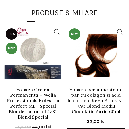
PRODUSE SIMILARE
-19%
NEW
NEW
Vopsea Crema
Vopsea permanenta de
Permanenta – Wella
par cu colagen si acid
Professionals Koleston
hialuronic Keen Strok Nr
Perfect ME+ Special
7.93 Blond Mediu
Blonde, nuanta 12/81
Ciocolatiu Auriu 60ml
Blond Special
32,00
lei
Prețul
Prețul
44,00
lei
54,00
lei