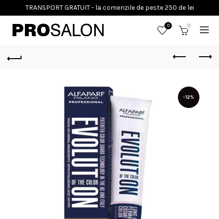
0
0
-12%