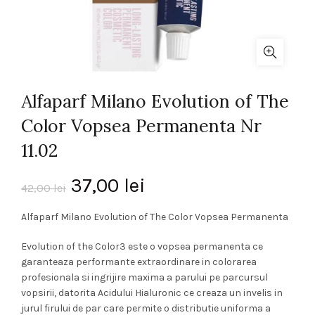
Alfaparf Milano Evolution of The
Color Vopsea Permanenta Nr
11.02
Prețul
Prețul
37,00
lei
42,00
lei
inițial
curent
Alfaparf Milano Evolution of The Color Vopsea Permanenta
a
este:
Evolution of the Color3 este o vopsea permanenta ce
garanteaza performante extraordinare in colorarea
fost:
37,00 lei.
profesionala si ingrijire maxima a parului pe parcursul
vopsirii, datorita Acidului Hialuronic ce creaza un invelis in
42,00 lei.
jurul firului de par care permite o distributie uniforma a