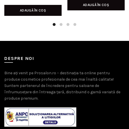
inițial
curent
ADAUGĂ ÎN COȘ
ADAUGĂ ÎN COȘ
a
este:
fost:
44,00 lei.
54,00 lei.
DESPRE NOI
Bine ați venit pe Prosalon.ro – destinația ta online pentru
produse cosmetice profesionale de cea mai înaltă calitate!
Suntem partenerul de încredere pentru saloane de
înfrumusețare din întreaga țară, distribuind o gamă variată de
produse premium.