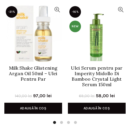
-31%
-16%
NEW
Milk Shake Glistening
Ulei Serum pentru par
Argan Oil 50ml – Ulei
Imperity Midollo Di
Pentru Par
Bamboo Crystal Light
Serum 150ml
Prețul
Prețul
Prețul
Prețul
97,00
lei
58,00
lei
140,00
lei
69,00
lei
inițial
curent
inițial
curent
ADAUGĂ ÎN COȘ
ADAUGĂ ÎN COȘ
a
este:
a
este:
fost:
97,00 lei.
fost:
58,00 l
140,00 lei.
69,00 lei.