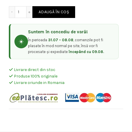
Cantitate Balsam Nutritiv Fara Clatire pentru Par Uscat -
ADAUGĂ ÎN COȘ
Suntem în concediu de vară!
În perioada
31.07 – 08.08
, comenzile pot fi
☀️
plasate în mod normal pe site, însă vor fi
procesate și expediate
începând cu 09.08.
Livrare direct din stoc
Produse 100% originale
Livrare oriunde in Romania