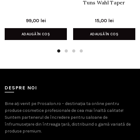
Tuns Wahl Taper
99,00
lei
15,00
lei
ADAUGĂ ÎN COȘ
ADAUGĂ ÎN COȘ
DESPRE NOI
Bine ați venit pe Prosalon.ro – destinația ta online pentru
produse cosmetice profesionale de cea mai înaltă calitate!
Suntem partenerul de încredere pentru saloane de
înfrumusețare din întreaga țară, distribuind o gamă variată de
produse premium.