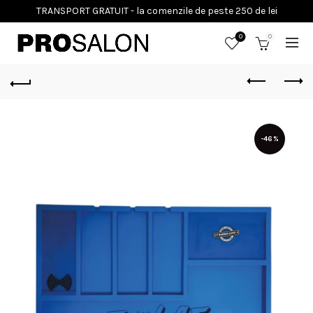
0
0
-46%