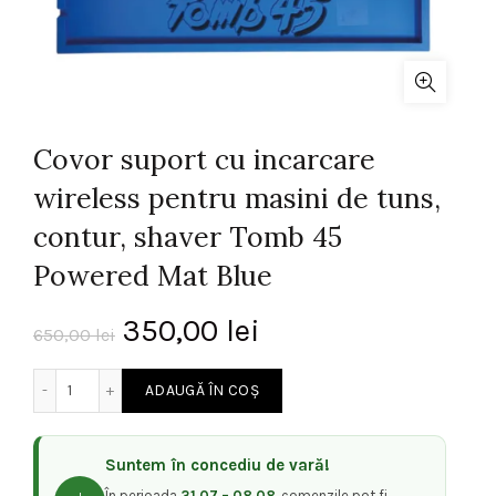
Covor suport cu incarcare
wireless pentru masini de tuns,
contur, shaver Tomb 45
Powered Mat Blue
Prețul
Prețul
350,00
lei
650,00
lei
inițial
curent
Cantitate Covor suport cu incarcare wireless pentru masi
ADAUGĂ ÎN COȘ
a
este:
Suntem în concediu de vară!
fost:
350,00 lei.
În perioada
31.07 – 08.08
, comenzile pot fi