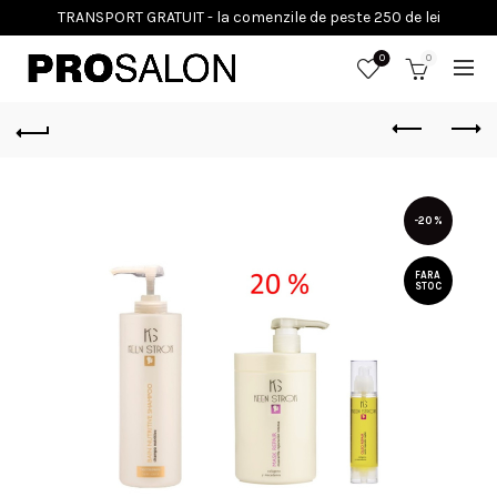
0
0
-20%
FARA
STOC