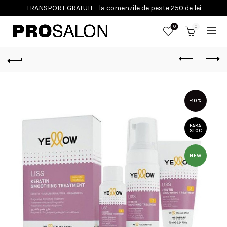
0
0
-10%
FARA
STOC
NEW