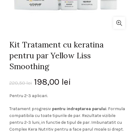
Kit Tratament cu keratina
pentru par Yellow Liss
Smoothing
Prețul
Prețul
198,00
lei
220,50
lei
inițial
curent
Pentru 2-3 aplicari.
a
este:
Tratament progresiv
pentru indreptarea parului
. Formula
compatibila cu toate tipurile de par. Rezultate vizibile
fost:
198,00 lei.
pentru 2-3 luni, in functie de tipul de par. Imbunatatit cu
Complex Kera Nutritiv pentru a face parul moale si drept.
220,50 lei.