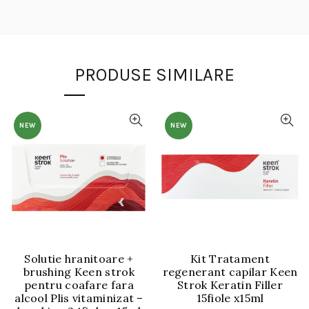
PRODUSE SIMILARE
NEW
NEW
Solutie hranitoare +
Kit Tratament
brushing Keen strok
regenerant capilar Keen
pentru coafare fara
Strok Keratin Filler
alcool Plis vitaminizat –
15fiole x15ml