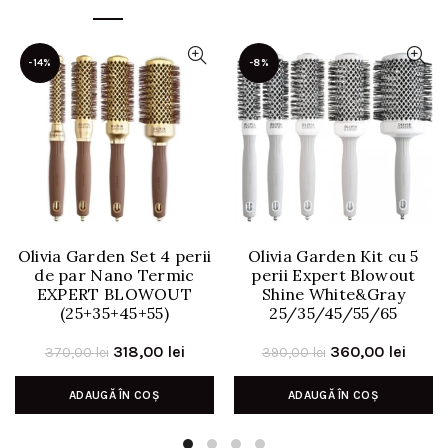
-14%
-8%
Olivia Garden Set 4 perii
Olivia Garden Kit cu 5
de par Nano Termic
perii Expert Blowout
EXPERT BLOWOUT
Shine White&Gray
(25+35+45+55)
25/35/45/55/65
Prețul
Prețul
Prețul
Prețu
318,00
lei
360,00
lei
370,00
lei
390,00
lei
inițial
curent
inițial
curen
ADAUGĂ ÎN COȘ
ADAUGĂ ÎN COȘ
a
este:
a
este:
fost:
318,00 lei.
fost:
360,0