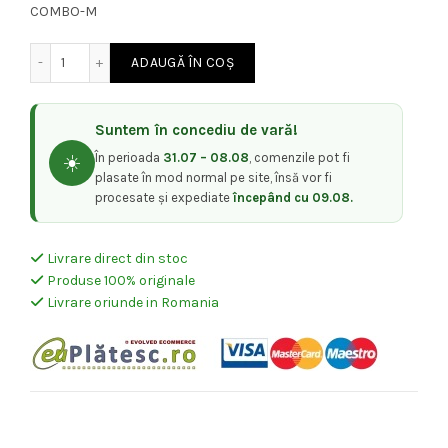
COMBO-M
a
este:
Cantitate Olivia Garden Perie de par 6805 BAMBUS TOU
ADAUGĂ ÎN COȘ
fost:
45,00 lei.
55,00 lei.
Suntem în concediu de vară!
În perioada
31.07 – 08.08
, comenzile pot fi
☀️
plasate în mod normal pe site, însă vor fi
procesate și expediate
începând cu 09.08.
Livrare direct din stoc
Produse 100% originale
Livrare oriunde in Romania