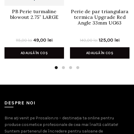
PB Perie turmaline
Perie de par triangulara
blowout 2.75” LARGE
termica Upgrade Red
Angle 33mm UG63
Prețul
Prețul
Prețul
Prețul
49,00
lei
125,00
lei
115,00
lei
140,00
lei
inițial
curent
inițial
curen
ADAUGĂ ÎN COȘ
ADAUGĂ ÎN COȘ
a
este:
a
este:
fost:
49,00 lei.
fost:
125,00 
115,00 lei.
140,00 lei.
DESPRE NOI
Bine ați venit pe Prosalon.ro – destinația ta online pentru
produse cosmetice profesionale de cea mai înaltă calitate!
Suntem partenerul de încredere pentru saloane de