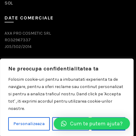
SOL
DATE COMERCIALE
AXA PRO COSMETIC SRL
RO32967337
J05/502/2014
DATE CONTACT
Ne preocupa confidentialitatea ta
0743 071 579
Folosim cookie-uri pentru a imbunatati experienta ta de
navigare, pentru a oferi reclame sau continut personalizat
comenzi@prosalon.ro
si pentru a analiza traficul nostru. Dand click pe 'Accepta
tot' , iti exprimi acordul pentru utilizarea cookie-urilor
noastre.
© 2026
Prosalon.ro | Distribuitor Cosmetice Profesionale
Cum te putem ajuta?
Personalizeaza
Respinge Tot
Accepta Tot
Timisoara
. All rights reserved