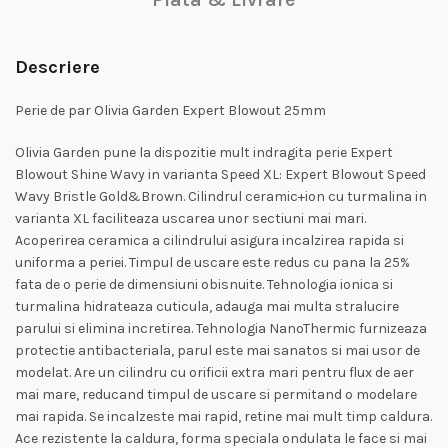
Descriere
Perie de par Olivia Garden Expert Blowout 25mm
Olivia Garden pune la dispozitie mult indragita perie Expert
Blowout Shine Wavy in varianta Speed XL: Expert Blowout Speed
Wavy Bristle Gold&Brown. Cilindrul ceramic+ion cu turmalina in
varianta XL faciliteaza uscarea unor sectiuni mai mari.
Acoperirea ceramica a cilindrului asigura incalzirea rapida si
uniforma a periei. Timpul de uscare este redus cu pana la 25%
fata de o perie de dimensiuni obisnuite. Tehnologia ionica si
turmalina hidrateaza cuticula, adauga mai multa stralucire
parului si elimina incretirea. Tehnologia NanoThermic furnizeaza
protectie antibacteriala, parul este mai sanatos si mai usor de
modelat. Are un cilindru cu orificii extra mari pentru flux de aer
mai mare, reducand timpul de uscare si permitand o modelare
mai rapida. Se incalzeste mai rapid, retine mai mult timp caldura.
Ace rezistente la caldura, forma speciala ondulata le face si mai