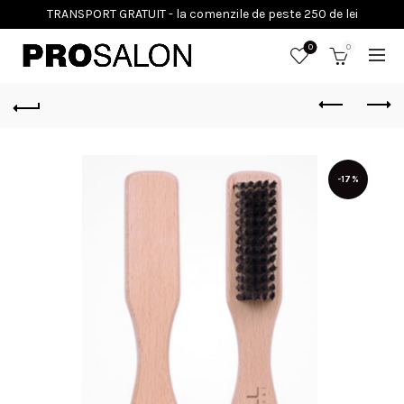
0
0
-17%