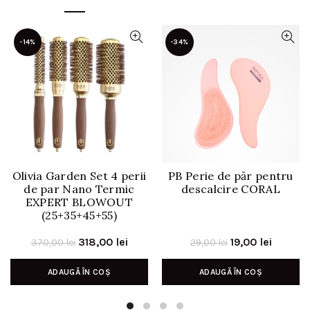
-14%
-34%
Olivia Garden Set 4 perii
PB Perie de păr pentru
de par Nano Termic
descalcire CORAL
EXPERT BLOWOUT
(25+35+45+55)
Prețul
Prețul
Prețul
Prețul
318,00
lei
19,00
lei
370,00
lei
29,00
lei
inițial
curent
inițial
curent
ADAUGĂ ÎN COȘ
ADAUGĂ ÎN COȘ
a
este:
a
este:
fost:
318,00 lei.
fost:
19,00 le