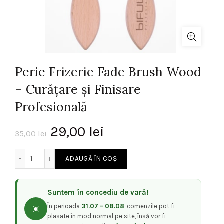
Perie Frizerie Fade Brush Wood
– Curățare și Finisare
Profesională
Prețul
Prețul
29,00
lei
35,00
lei
inițial
curent
Cantitate Perie Frizerie Fade Brush Wood – Curățare și Fini
ADAUGĂ ÎN COȘ
a
este:
Suntem în concediu de vară!
fost:
29,00 lei.
În perioada
31.07 – 08.08
, comenzile pot fi
☀️
35,00 lei.
plasate în mod normal pe site, însă vor fi