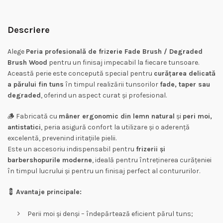
Descriere
Alege
Peria profesională de frizerie Fade Brush / Degraded
Brush Wood
pentru un finisaj impecabil la fiecare tunsoare.
Această perie este concepută special pentru
curățarea delicată
a părului fin tuns
în timpul realizării tunsorilor
fade, taper sau
degraded
, oferind un aspect curat și profesional.
🪵 Fabricată cu
mâner ergonomic din lemn natural
și
peri moi,
antistatici
, peria asigură confort la utilizare și o aderență
excelentă, prevenind iritațiile pielii.
Este un accesoriu indispensabil pentru
frizerii și
barbershopurile moderne
, ideală pentru întreținerea curățeniei
în timpul lucrului și pentru un finisaj perfect al contururilor.
💈
Avantaje principale:
Perii moi și denși – îndepărtează eficient părul tuns;