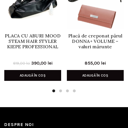
PLACA CU ABURI MOOD
Placă de creponat părul
STEAM HAIR STYLER
DONNA+ VOLUME –
KIEPE PROFESSIONAL
valuri mărunte
Prețul
Prețul
390,00
lei
855,00
lei
819,00
lei
inițial
curent
ADAUGĂ ÎN COȘ
ADAUGĂ ÎN COȘ
a
este:
fost:
390,00 lei.
819,00 lei.
DESPRE NOI