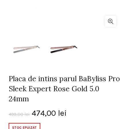
Placa de intins parul BaByliss Pro
Sleek Expert Rose Gold 5.0
24mm
Prețul
Prețul
474,00
lei
499,00
lei
inițial
curent
STOC EPUIZAT