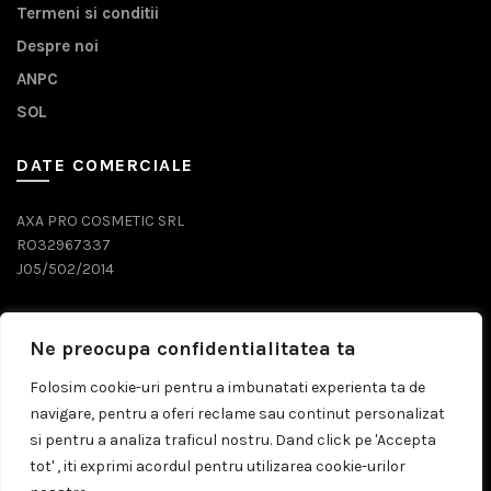
Termeni si conditii
Despre noi
ANPC
SOL
DATE COMERCIALE
AXA PRO COSMETIC SRL
RO32967337
J05/502/2014
DATE CONTACT
Ne preocupa confidentialitatea ta
0743 071 579
Folosim cookie-uri pentru a imbunatati experienta ta de
navigare, pentru a oferi reclame sau continut personalizat
comenzi@prosalon.ro
si pentru a analiza traficul nostru. Dand click pe 'Accepta
tot' , iti exprimi acordul pentru utilizarea cookie-urilor