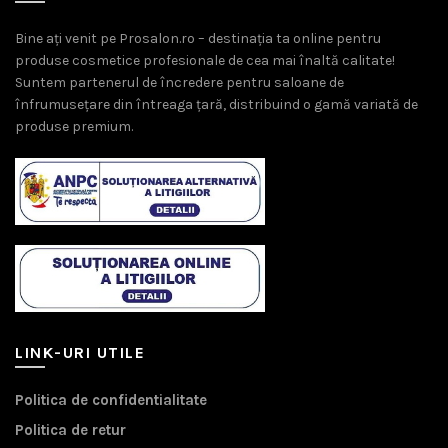
Bine ați venit pe Prosalon.ro – destinația ta online pentru
produse cosmetice profesionale de cea mai înaltă calitate!
Suntem partenerul de încredere pentru saloane de
înfrumusețare din întreaga țară, distribuind o gamă variată de
produse premium.
LINK-URI UTILE
Politica de confidentialitate
Politica de retur