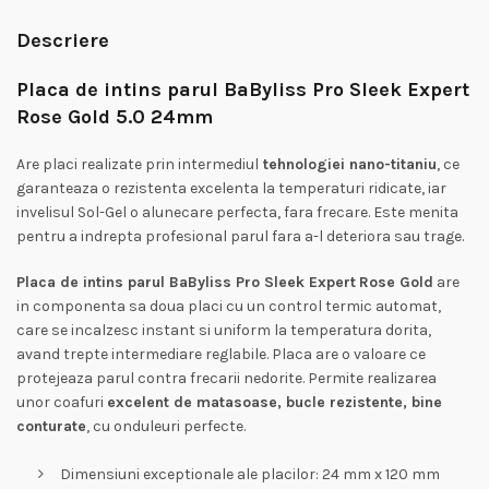
Descriere
Placa de intins parul BaByliss Pro Sleek Expert
Rose Gold 5.0 24mm
Are placi realizate prin intermediul
tehnologiei nano-titaniu
, ce
garanteaza o rezistenta excelenta la temperaturi ridicate, iar
invelisul Sol-Gel o alunecare perfecta, fara frecare. Este menita
pentru a indrepta profesional parul fara a-l deteriora sau trage.
Placa de intins parul BaByliss Pro Sleek Expert
Rose Gold
are
in componenta sa doua placi cu un control termic automat,
care se incalzesc instant si uniform la temperatura dorita,
avand trepte intermediare reglabile. Placa are o valoare ce
protejeaza parul contra frecarii nedorite. Permite realizarea
unor coafuri
excelent de matasoase, bucle rezistente, bine
conturate
, cu onduleuri perfecte.
Dimensiuni exceptionale ale placilor: 24 mm x 120 mm