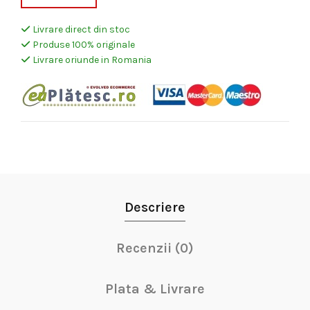
a
este:
Livrare direct din stoc
Produse 100% originale
fost:
474,00 lei.
Livrare oriunde in Romania
499,00 lei.
Descriere
Recenzii (0)
Plata & Livrare