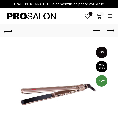
0
0
-5%
FARA
STOC
NEW