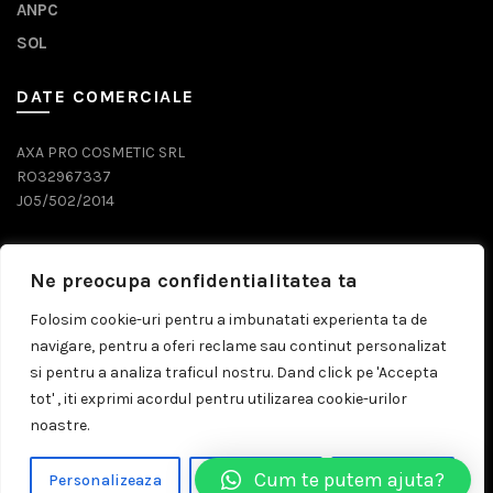
ANPC
SOL
DATE COMERCIALE
AXA PRO COSMETIC SRL
RO32967337
J05/502/2014
DATE CONTACT
Ne preocupa confidentialitatea ta
0743 071 579
Folosim cookie-uri pentru a imbunatati experienta ta de
navigare, pentru a oferi reclame sau continut personalizat
comenzi@prosalon.ro
si pentru a analiza traficul nostru. Dand click pe 'Accepta
tot' , iti exprimi acordul pentru utilizarea cookie-urilor
noastre.
© 2026
Prosalon.ro | Distribuitor Cosmetice Profesionale
Cum te putem ajuta?
Personalizeaza
Respinge Tot
Accepta Tot