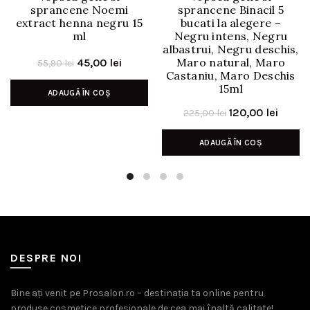
sprancene Noemi
sprancene Binacil 5
extract henna negru 15
bucati la alegere –
ml
Negru intens, Negru
albastrui, Negru deschis,
Prețul
Prețul
Maro natural, Maro
45,00
lei
55,90
lei
Castaniu, Maro Deschis
inițial
curent
15ml
ADAUGĂ ÎN COȘ
a
este:
Prețul
Prețul
120,00
lei
fost:
45,00 lei.
225,00
lei
inițial
curen
55,90 lei.
ADAUGĂ ÎN COȘ
a
este:
fost:
120,00
225,00 lei.
DESPRE NOI
Bine ați venit pe Prosalon.ro – destinația ta online pentru
produse cosmetice profesionale de cea mai înaltă calitate!