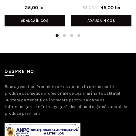
Prețul
Prețul
25,00
lei
45,00
lei
58,00
lei
inițial
curent
ADAUGĂ ÎN COȘ
ADAUGĂ ÎN COȘ
a
este:
fost:
45,00 l
58,00 lei.
DESPRE NOI
Bine ați venit pe Prosalon.ro – destinația ta online pentru
produse cosmetice profesionale de cea mai înaltă calitate!
Suntem partenerul de încredere pentru saloane de
înfrumusețare din întreaga țară, distribuind o gamă variată de
produse premium.