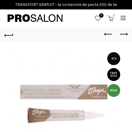
0
0
-6%
FARA
STOC
NEW