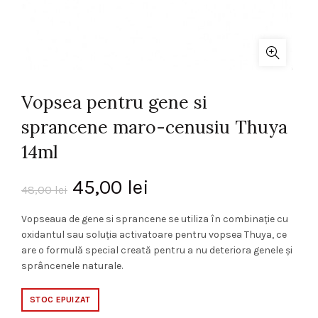
Vopsea pentru gene si
sprancene maro-cenusiu Thuya
14ml
Prețul
Prețul
45,00
lei
48,00
lei
inițial
curent
Vopseaua de gene si sprancene se utiliza în combinație cu
oxidantul sau soluția activatoare pentru vopsea Thuya, ce
a
este:
are o formulă special creată pentru a nu deteriora genele și
sprâncenele naturale.
fost:
45,00 lei.
STOC EPUIZAT
48,00 lei.