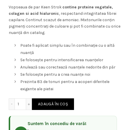
Vopseaua de par Keen Strok
contine proteine vegetale,
colagen si acid hialuronic
, respectand integritatea fibrei
capilare. Continut scazut de amoniac. Mixtonurile conțin
pigmenți concentrați de culoare și pot fi combinate cu orice
nuanță din catalog.
Poate fi aplicat simplu sau în combinație cu o altă
nuanță
Se folosește pentru intensificarea nuanțelor
Anulează sau corectează nuanțele nedorite din păr
Se folosește pentru a crea nuanțe noi
Prezinta 83 de tonuri pentru a acoperi diferitele
exigente ale pietei
Cantitate Vopsea permanenta de par cu colagen si acid hia
ADAUGĂ ÎN COȘ
Suntem în concediu de vară!