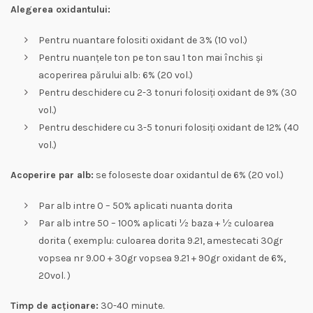
Alegerea oxidantului:
Pentru nuantare folositi oxidant de 3% (10 vol.)
Pentru nuanțele ton pe ton sau 1 ton mai închis și
acoperirea părului alb: 6% (20 vol.)
Pentru deschidere cu 2-3 tonuri folosiți oxidant de 9% (30
vol.)
Pentru deschidere cu 3-5 tonuri folosiți oxidant de 12% (40
vol.)
Acoperire par alb:
se foloseste doar oxidantul de 6% (20 vol.)
Par alb intre 0 – 50% aplicati nuanta dorita
Par alb intre 50 – 100% aplicati ½ baza + ½ culoarea
dorita ( exemplu: culoarea dorita 9.21, amestecati 30gr
vopsea nr 9.00 + 30gr vopsea 9.21 + 90gr oxidant de 6%,
20vol. )
Timp de acționare:
30-40 minute.