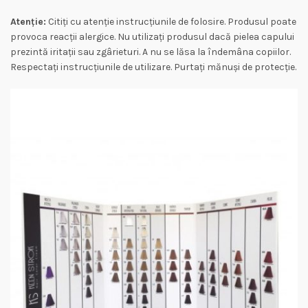
Atenție:
Citiți cu atenție instrucțiunile de folosire. Produsul poate
provoca reacții alergice. Nu utilizați produsul dacă pielea capului
prezintă iritații sau zgârieturi. A nu se lăsa la îndemâna copiilor.
Respectați instrucțiunile de utilizare. Purtați mănuși de protecție.