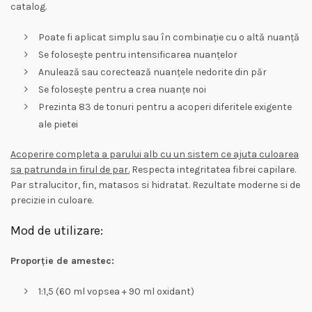
catalog.
Poate fi aplicat simplu sau în combinație cu o altă nuanță
Se folosește pentru intensificarea nuanțelor
Anulează sau corectează nuanțele nedorite din păr
Se folosește pentru a crea nuanțe noi
Prezinta 83 de tonuri pentru a acoperi diferitele exigente
ale pietei
Acoperire completa a parului alb cu un sistem ce ajuta culoarea
sa patrunda in firul de par.
Respecta integritatea fibrei capilare.
Par stralucitor, fin, matasos si hidratat. Rezultate moderne si de
precizie in culoare.
Mod de utilizare:
Proporție de amestec:
1:1,5 (60 ml vopsea + 90 ml oxidant)