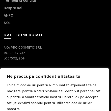
Termeni si conditii
Despre noi
ANPC
SOL
DATE COMERCIALE
AXA PRO COSMETIC SRL
RO32967337
J05/502/2014
DATE CONTACT
Ne preocupa confidentialitatea ta
0743 071 579
Folosim cookie-uri pentru a imbunatati experienta ta de
navigare, pentru a oferi reclame sau continut personalizat
comenzi@prosalon.ro
si pentru a analiza traficul nostru. Dand click pe 'Accepta
tot' , iti exprimi acordul pentru utilizarea cookie-urilor
noastre.