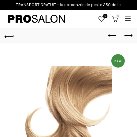
0
0
NEW