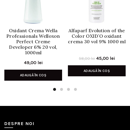
Oxidant Crema Wella
Alfaparf Evolution of the
Professionals Welloxon
Color OXID’O oxidant
Perfect Creme
crema 30 vol 9% 1000 ml
Developer 6% 20 vol,
1000ml
Prețul
Prețul
45,00
lei
58,00
lei
49,00
lei
inițial
curent
ADAUGĂ ÎN COȘ
a
este:
ADAUGĂ ÎN COȘ
fost:
45,00 l
58,00 lei.
DESPRE NOI