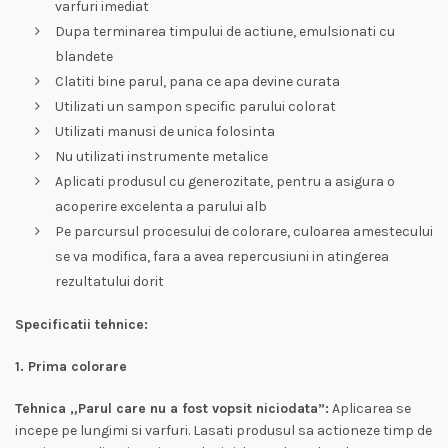
varfuri imediat
Dupa terminarea timpului de actiune, emulsionati cu
blandete
Clatiti bine parul, pana ce apa devine curata
Utilizati un sampon specific parului colorat
Utilizati manusi de unica folosinta
Nu utilizati instrumente metalice
Aplicati produsul cu generozitate, pentru a asigura o
acoperire excelenta a parului alb
Pe parcursul procesului de colorare, culoarea amestecului
se va modifica, fara a avea repercusiuni in atingerea
rezultatului dorit
Specificatii tehnice:
1. Prima colorare
Tehnica „Parul care nu a fost vopsit niciodata”:
Aplicarea se
incepe pe lungimi si varfuri. Lasati produsul sa actioneze timp de