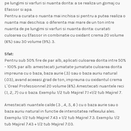
pe lungimi si varfuri si nuanta dorita: a se realiza un gomaj cu
Efassor si apa.
Pentru a curata o nuanta mai inchisa si pentru a putea realiza o
nuanta mai deschisa: o diferenta mai mare de un ton intre
nuanta de pe lungimi si varfuri si nuanta dorita: curatati
culoarea cu Efassor in combinatie cu oxidant crema 20 volume
(6%) sau 30 volume (9%). 3.
Sfat:
Pentru sub 50% fire de par alb, aplicati culoarea dorita intre 50%
– 100% par alb: amestecati jumatate-jumatate culoarea dorita
impreuna cu o baza, baza aurie (.3) sau o baza auriu natural
(.03), avand aceeasi grad de ton, impreuna cu oxidantul crema
L`Oreal Professionnel 20 volume (6%). Amestecati nuantele reci
(.1, .2, .7) cu o baza. Exemplu: 1/2 tub Majirel 7.1 +1/2 tub Majirel 7.
Amestecati nuantele calde (.3 , .4, .5, .6 ) cu o baza aurie sau o
baza auriu natural in functie de intensitatea reflexului ales.
Exemplu: 1/2 tub Majirel 7.43 + 1/2 tub Majirel 7.3. Exemplu: 1/2
tub Majirel 7.43 + 1/2 tub Majirel 7.03.