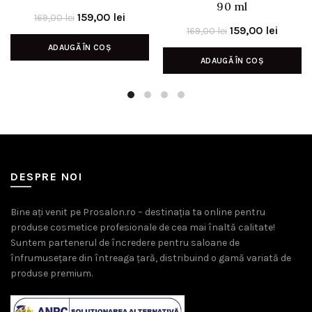
90 ml
Prețul
Prețul
159,00
lei
169,00
lei
Prețul
Prețul
159,00
lei
169,00
lei
inițial
curent
inițial
curen
ADAUGĂ ÎN COȘ
a
este:
ADAUGĂ ÎN COȘ
a
este:
fost:
159,00 lei.
fost:
159,00 
169,00 lei.
169,00 lei.
DESPRE NOI
Bine ați venit pe Prosalon.ro – destinația ta online pentru
produse cosmetice profesionale de cea mai înaltă calitate!
Suntem partenerul de încredere pentru saloane de
înfrumusețare din întreaga țară, distribuind o gamă variată de
produse premium.