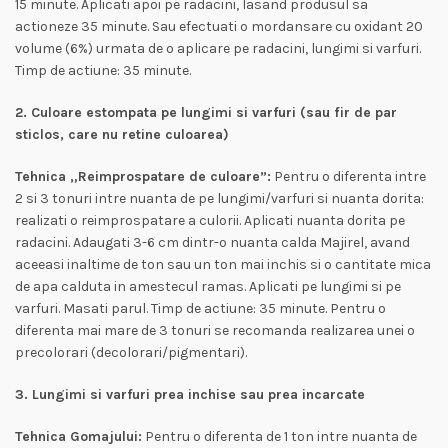
15 minute. Aplicati apoi pe radacini, lasand produsul sa
actioneze 35 minute. Sau efectuati o mordansare cu oxidant 20
volume (6%) urmata de o aplicare pe radacini, lungimi si varfuri.
Timp de actiune: 35 minute.
2. Culoare estompata pe lungimi si varfuri (sau fir de par
sticlos, care nu retine culoarea)
Tehnica „Reimprospatare de culoare”:
Pentru o diferenta intre
2 si 3 tonuri intre nuanta de pe lungimi/varfuri si nuanta dorita:
realizati o reimprospatare a culorii. Aplicati nuanta dorita pe
radacini. Adaugati 3-6 cm dintr-o nuanta calda Majirel, avand
aceeasi inaltime de ton sau un ton mai inchis si o cantitate mica
de apa calduta in amestecul ramas. Aplicati pe lungimi si pe
varfuri. Masati parul. Timp de actiune: 35 minute. Pentru o
diferenta mai mare de 3 tonuri se recomanda realizarea unei o
precolorari (decolorari/pigmentari).
3. Lungimi si varfuri prea inchise sau prea incarcate
Tehnica Gomajului:
Pentru o diferenta de 1 ton intre nuanta de