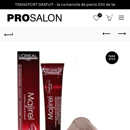
0
0
FARA
STOC