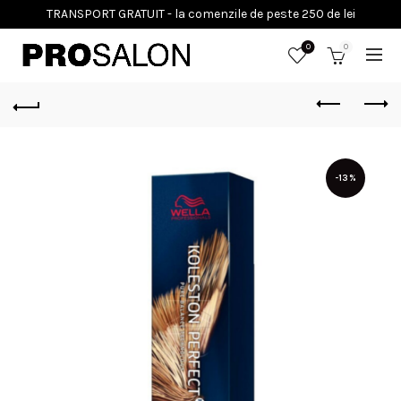
0
0
-13%