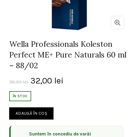
Wella Professionals Koleston
Perfect ME+ Pure Naturals 60 ml
– 88/02
Prețul
Prețul
32,00
lei
36,90
lei
inițial
curent
ÎN STOC
a
este:
ADAUGĂ ÎN COȘ
fost:
32,00 lei.
36,90 lei.
Suntem în concediu de vară!