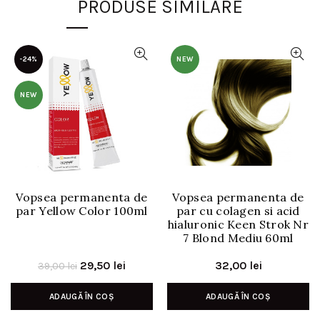
PRODUSE SIMILARE
-24%
NEW
NEW
Vopsea permanenta de
Vopsea permanenta de
par Yellow Color 100ml
par cu colagen si acid
hialuronic Keen Strok Nr
7 Blond Mediu 60ml
Prețul
Prețul
29,50
lei
32,00
lei
39,00
lei
inițial
curent
ADAUGĂ ÎN COȘ
ADAUGĂ ÎN COȘ
a
este:
fost:
29,50 lei.