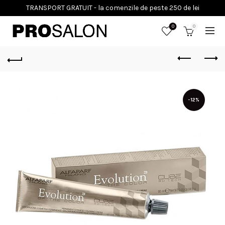
0
0
-12%