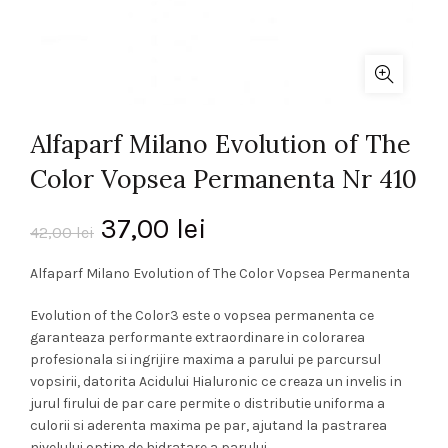
Alfaparf Milano Evolution of The
Color Vopsea Permanenta Nr 410
Prețul
Prețul
37,00
lei
42,00
lei
inițial
curent
Alfaparf Milano Evolution of The Color Vopsea Permanenta
a
este:
Evolution of the Color3 este o vopsea permanenta ce
garanteaza performante extraordinare in colorarea
fost:
37,00 lei.
profesionala si ingrijire maxima a parului pe parcursul
vopsirii, datorita Acidului Hialuronic ce creaza un invelis in
42,00 lei.
jurul firului de par care permite o distributie uniforma a
culorii si aderenta maxima pe par, ajutand la pastrarea
nivelului optim de hidratare a parului.