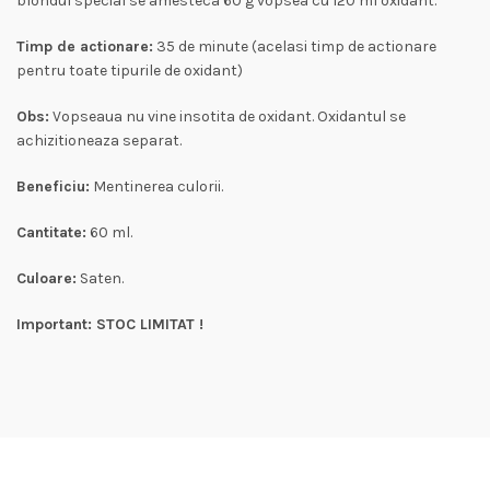
blondul special se amesteca 60 g vopsea cu 120 ml oxidant.
Timp de actionare:
35 de minute (acelasi timp de actionare
pentru toate tipurile de oxidant)
Obs:
Vopseaua nu vine insotita de oxidant. Oxidantul se
achizitioneaza separat.
Beneficiu:
Mentinerea culorii.
Cantitate:
60 ml.
Culoare:
Saten.
Important: STOC LIMITAT !