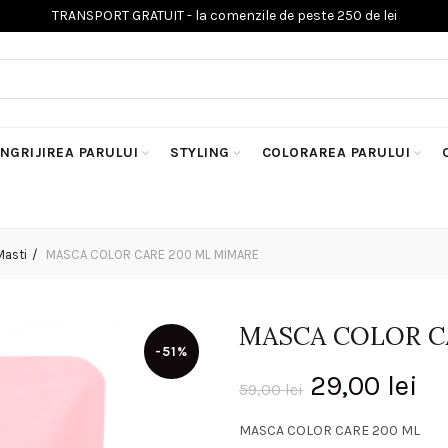
INGRIJIREA PARULUI
STYLING
COLORAREA PARULUI
Masti
MASCA COLOR CARE 200 ML MIMARE
MASCA COLOR C
-51%
Prețul
Pr
29,00
lei
59,00
lei
inițial
cu
MASCA COLOR CARE 200 ML