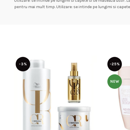
Utilizare: se intinde pe lungimi si capete si se maseaza usor. Lă
pentru mai mult timp. Utilizare: se intinde pe lungimi si capete
-3%
-25%
NEW