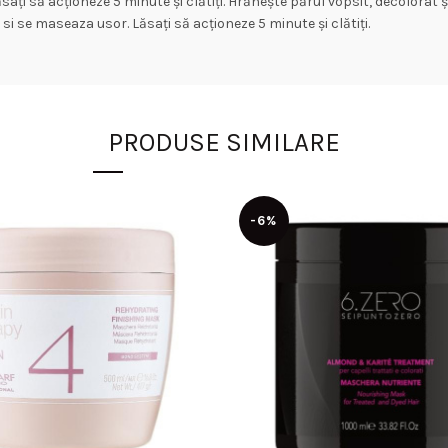
sați să acționeze 5 minute și clătiți. Hrănește părul vopsit, decolorat 
 si se maseaza usor. Lăsați să acționeze 5 minute și clătiți.
PRODUSE SIMILARE
-6%