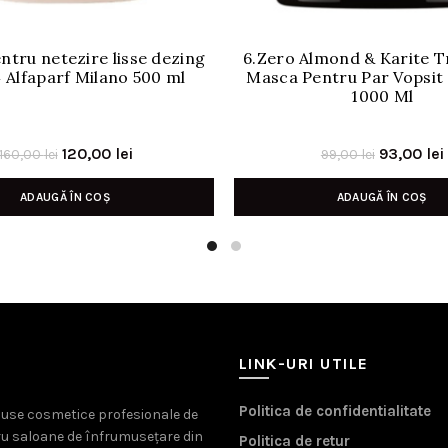
tru netezire lisse dezing
6.Zero Almond & Karite 
4 Alfaparf Milano 500 ml
Masca Pentru Par Vopsit 
1000 Ml
Prețul
Prețul
Prețul
120,00
lei
93,00
lei
160,00
lei
99,00
lei
inițial
curent
inițial
ADAUGĂ ÎN COȘ
ADAUGĂ ÎN COȘ
a
este:
a
fost:
120,00 lei.
fost:
160,00 lei.
99,00 lei.
LINK-URI UTILE
Politica de confidentialitate
oduse cosmetice profesionale de
ru saloane de înfrumusețare din
Politica de retur