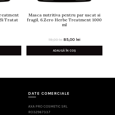
Treatment
Masca nutritiva pentru par uscat si
M
Si Tratat
fragil, 6.Zero Herbe Treatment 1000
ml
Prețul
Prețul
Prețul
85,00
lei
119,00
lei
curent
inițial
curent
ADAUGĂ ÎN COȘ
este:
a
este:
93,00 lei.
fost:
85,00 lei.
119,00 lei.
DATE COMERCIALE
AXA PRO COSMETIC SRL
RO32967337