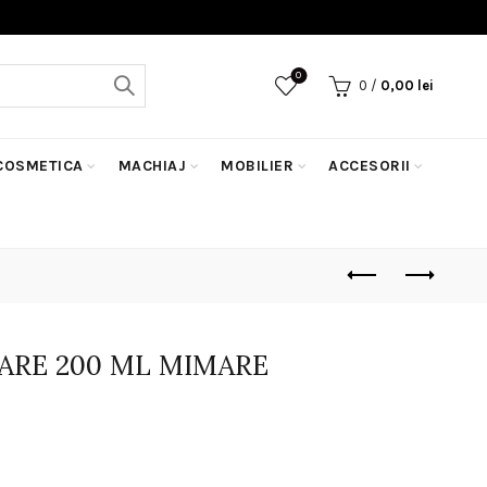
0
0
/
0,00
lei
COSMETICA
MACHIAJ
MOBILIER
ACCESORII
ARE 200 ML MIMARE
ețul
rent