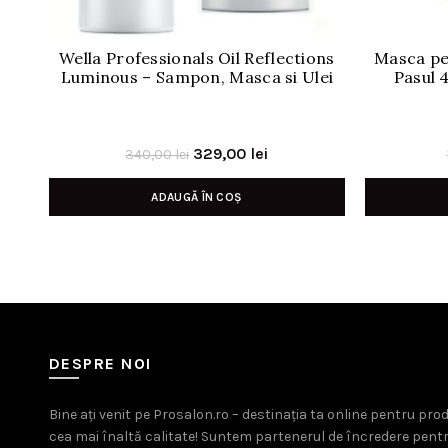
Wella Professionals Oil Reflections
Masca pen
Luminous – Sampon, Masca si Ulei
Pasul 
Prețul
Prețul
329,00
lei
340,00
lei
inițial
curent
ADAUGĂ ÎN COȘ
a
este:
fost:
329,00 lei.
340,00 lei.
DESPRE NOI
Bine ați venit pe Prosalon.ro – destinația ta online pentru pr
cea mai înaltă calitate! Suntem partenerul de încredere pent