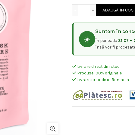
a
es
Cantitate MASCA COLOR 
ADAUGĂ ÎN COȘ
fost:
29
Suntem în conce
59,00 lei.
☀️
În perioada
31.07 – 
însă vor fi procesat
Livrare direct din stoc
Produse 100% originale
Livrare oriunde in Romania