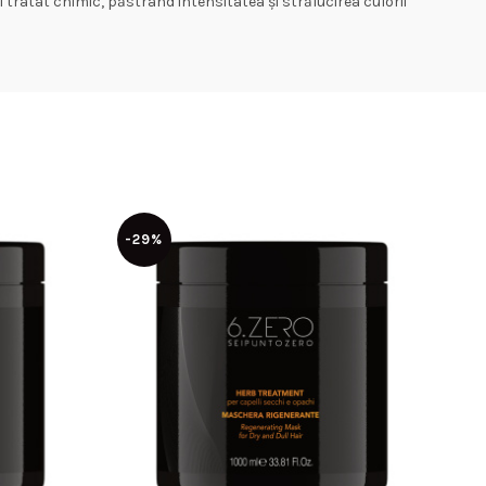
și tratat chimic, păstrând intensitatea și strălucirea culorii
-29%