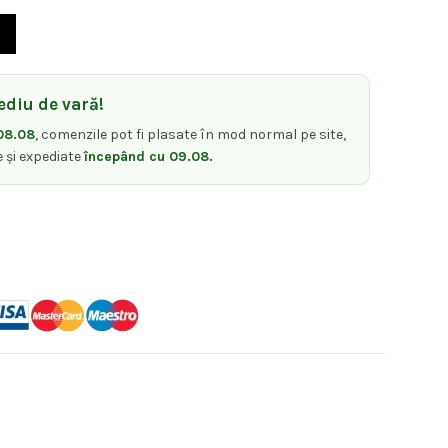
te:
CARE 200 ML MIMARE
,00 lei.
diu de vară!
08.08
, comenzile pot fi plasate în mod normal pe site,
e și expediate
începând cu 09.08.