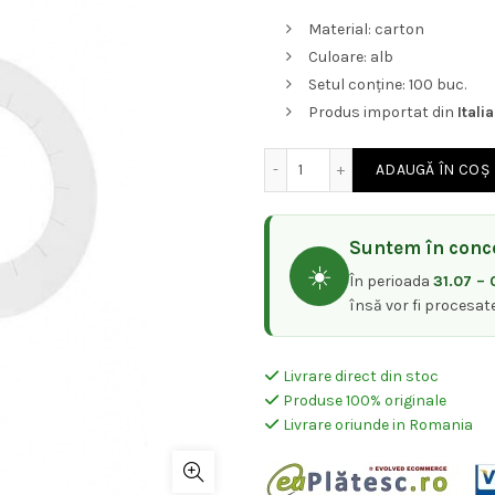
Material: carton
Culoare: alb
Setul conține: 100 buc.
Produs importat din
Italia
Cantitate Set 100 cercuri
ADAUGĂ ÎN COȘ
Suntem în conce
☀️
În perioada
31.07 – 
însă vor fi procesat
Livrare direct din stoc
Produse 100% originale
Livrare oriunde in Romania