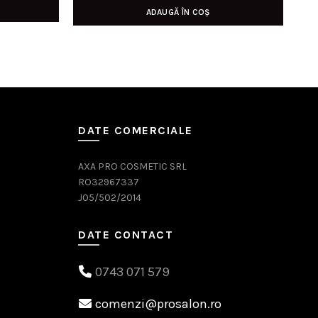
ADAUGĂ ÎN COȘ
DATE COMERCIALE
AXA PRO COSMETIC SRL
RO32967337
J05/502/2014
DATE CONTACT
0743 071 579
comenzi@prosalon.ro