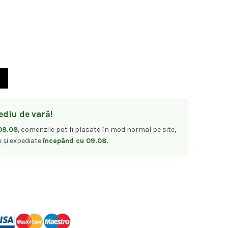
 LABOR anti-picurare ceara
diu de vară!
08.08
, comenzile pot fi plasate în mod normal pe site,
e și expediate
începând cu 09.08.