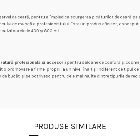
ervei de ceară, pentru a împiedica scurgerea picăturilor de ceară pe
ului de muncă a profesionistului. Este un produs eficient, conceput p
incalzitoarelede 400 și 800 ml.
aratură profesională și accesorii
pentru saloane de coafură și cosmeti
o promovare a firmei proprii la un nivel înalt și indiferent de tipul de c
 de bucăți și se potrivesc pentru cele mai multe dintre tipurile de recipi
PRODUSE SIMILARE