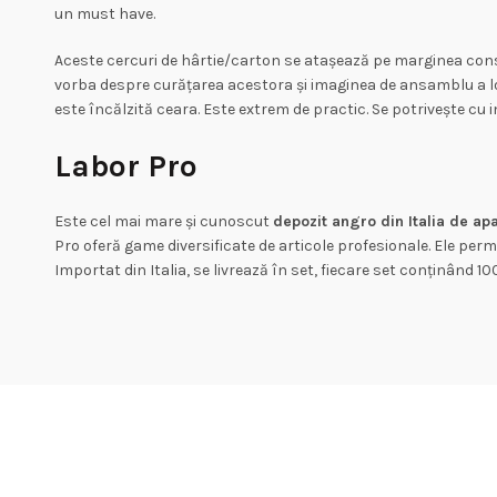
un must have.
Aceste cercuri de hârtie/carton se atașează pe marginea cons
vorba despre curățarea acestora și imaginea de ansamblu a loc
este încălzită ceara. Este extrem de practic. Se potrivește cu 
Labor Pro
Este cel mai mare și cunoscut
depozit angro din Italia de ap
Pro oferă game diversificate de articole profesionale. Ele permit 
Importat din Italia, se livrează în set, fiecare set conținând 100