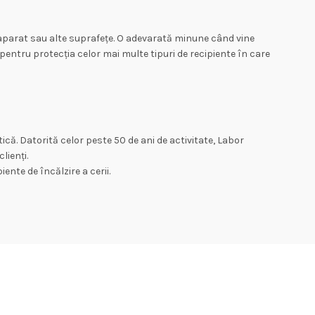
 aparat sau alte suprafețe. O adevarată minune când vine
entru protecția celor mai multe tipuri de recipiente în care
că. Datorită celor peste 50 de ani de activitate, Labor
lienți.
ente de încălzire a cerii.